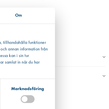
Om
, tillhandahålla funktioner
 och annan information från
ssa kan i sin tur
ar samlat in när du har
Marknadsföring
n Boverkets databas eller annan data från tillverkaren.
ån en EPD finns den som ett bifogat dokument under respektive produkt
 det högsta värdet. För fogmassor har vi valt att även inkludera