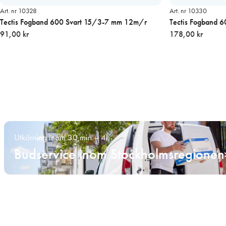
Art. nr 10328
Art. nr 10330
Tectis Fogband 600 Svart 15/3-7 mm 12m/r
Tectis Fogband 
91,00 kr
178,00 kr
Utkörning inom 30 min – 4h
Budservice inom Stockholmsregionen