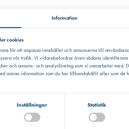
Information
us.
er cookies
rare för att anpassa innehållet och annonserna till användarna
ysera vår trafik. Vi vidarebefordrar även sådana identifierare
edier och annons- och analysföretag som vi samarbetar med. De
Västberga
Hitta hit
smedelsbaserade ämnen eller
 annan information som du har tillhandahållit eller som de h
Slut i lager
Kista
Hitta hit
Förväntad leverans: 2026-08-14
Inställningar
Statistik
tillgängligt, i andra hand data från en miljödatabas och i tredje hand frå
Mullsjö (lager)
 informationen som ibland är mer schablonmässig. Om värdet har kommit fr
Hitta hit
Finns i lager (3 st)
 råvarans ursprung inte kunnat säkerställas har vi av trovärdighetsskäl valt