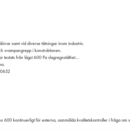
rar samt vid diverse tätningar inom industrin.
och svampangrepp i konstruktionen.
 testats från lägst 600 Pa slagregnstäthet
na.
5/0652
0 kontinuerligt för externa, oanmälda kvalitetskontroller i fråga om sl