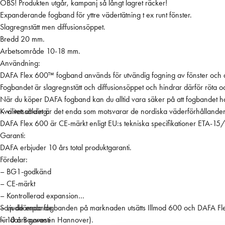
-
OBS! Produkten utgår, kampanj så långt lagret räcker!
1
Expanderande fogband för yttre vädertätning t ex runt fönster.
8
Slagregnstätt men diffusionsöppet.
G
Bredd 20 mm.
r
Arbetsområde 10-18 mm.
å
Användning:
,
DAFA Flex 600™ fogband används för utvändig fogning av fönster och dör
r
Fogbandet är slagregnstätt och diffusionsöppet och hindrar därför röta 
u
När du köper DAFA fogband kan du alltid vara säker på att fogbandet har
l
– vi vet att det är det enda som motsvarar de nordiska väderförhållande
Kvalitetssäkring:
l
DAFA Flex 600 är CE-märkt enligt EU:s tekniska specifikationer ETA-1
e
Garanti:
6
DAFA erbjuder 10 års total produktgaranti.
,
Fördelar:
5
– BG1-godkänd
m
– CE-märkt
U
– Kontrollerad expansion
T
– Ljuddämpande
Som de enda fogbanden på marknaden utsätts Illmod 600 och DAFA Flex 60
G
– 10 års garanti
für das Bauwesen Hannover).