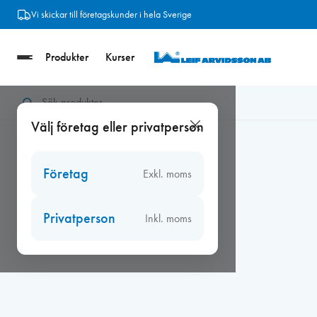
Hoppa
Vi skickar till företagskunder i hela Sverige
till
innehåll
Produkter
Kurser
Hem
/
Fogband
/
Expanderande fogband
/
Dafa-Flex 20/10-
Välj företag eller privatperson
Företag
Exkl. moms
Privatperson
Inkl. moms