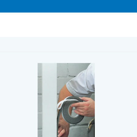
18 Grå, rulle 6,5m UTGÅENDE PRODUKT