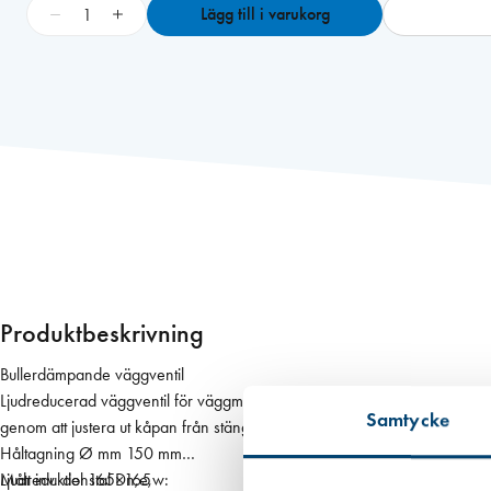
F
−
+
Lägg till i varukorg
r
e
s
h
8
0
d
b
V
i
t
k
Produktbeskrivning
p
l
Bullerdämpande väggventil
m
Ljudreducerad väggventil för väggmontage, avsedd för kontinuerlig venti
Samtycke
.
genom att justera ut kåpan från stängt läge.
g
Håltagning Ø mm 150 mm
e
Mått inv. del 165×165
Ljudreduktionstal Dn,e,w: