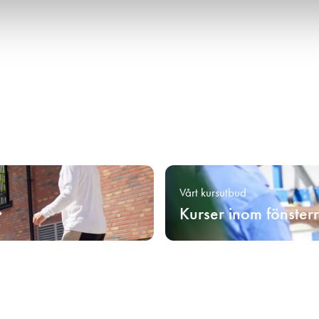
Vårt kursutbud
Kurser inom fönster