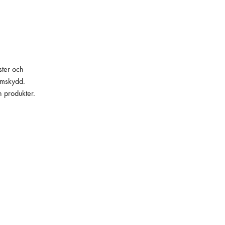
ster och
lämskydd.
h produkter.