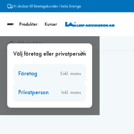
Hoppa
Vi skickar till företagskunder i hela Sverige
till
innehåll
Produkter
Kurser
Hem
/
Fresh 80 db Vit kpl m. genomföring och galler
Välj företag eller privatperson
Företag
Exkl. moms
Privatperson
Inkl. moms