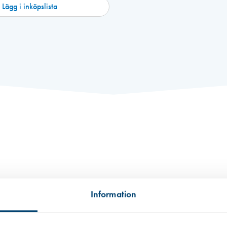
Lägg i inköpslista
lation av bostäder. Försedd med filter och kraftig kondensisolering. Ven
Information