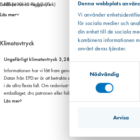
Denna webbplats använd
n
Luftflöde vid 10 Pa 5,2 l/s
54dB (400mm väggtjocklek)
o
Mått utv. galler 165×165
Läs mer
Vi använder enhetsidentifie
m
för sociala medier och anal
f
din enhet till de sociala m
ö
kombinera informationen med
r
Klimatavtryck
använt deras tjänster.
i
n
Ungefärligt klimatavtryck 3,28 kg CO2 ekv. per enhet
g
Samtyckesval
Informationen har vi fått fram genom i första hand en EPD om det finns 
o
Nödvändig
Datan från EPD:er är att betrakta som mer tillförlitlig än den övriga
c
i de allra flesta fall. Om redovisat värde har haft ett intervall eller om
h
emballaget, dvs patronen eller foliepåsen.
g
Läs mer
a
l
l
Avvisa
e
r
m