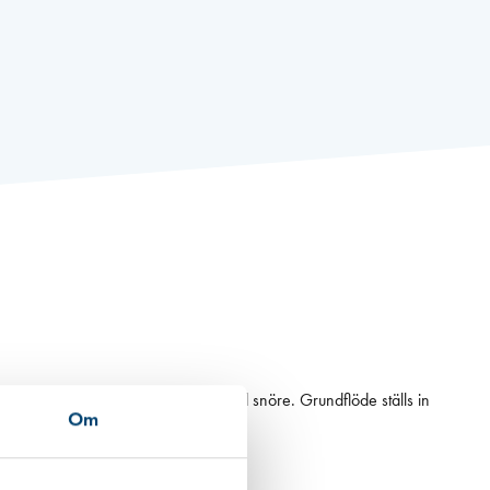
tilen manövreras (öppen/stängd) med snöre. Grundflöde ställs in
Om