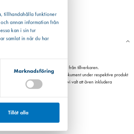
, tillhandahålla funktioner
 och annan information från
ssa kan i sin tur
ar samlat in när du har
n Boverkets databas eller annan data från tillverkaren.
Marknadsföring
ån en EPD finns den som ett bifogat dokument under respektive produkt
 det högsta värdet. För fogmassor har vi valt att även inkludera
Tillåt alla