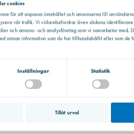
er cookies
rare för att anpassa innehållet och annonserna till användarna
ysera vår trafik. Vi vidarebefordrar även sådana identifierare
edier och annons- och analysföretag som vi samarbetar med. De
Västberga
Hitta hit
 annan information som du har tillhandahållit eller som de h
Slut i lager
Kista
Hitta hit
Förväntad leverans: 2026-07-17
tillgängligt, i andra hand data från en miljödatabas och i tredje hand frå
Inställningar
Statistik
 informationen som ibland är mer schablonmässig. Om värdet har kommit fr
Mullsjö (lager)
 råvarans ursprung inte kunnat säkerställas har vi av trovärdighetsskäl valt
Hitta hit
Finns i lager (12 st)
Tillåt urval