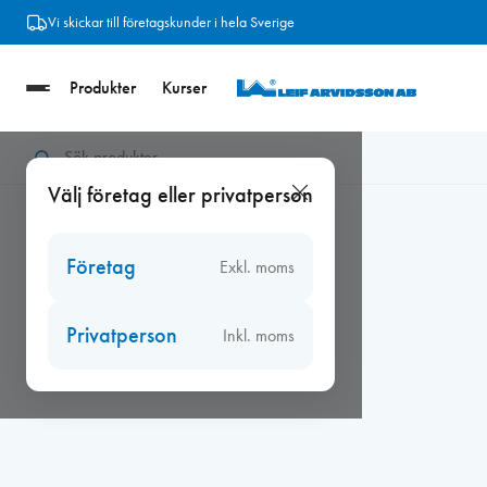
Hoppa
Vi skickar till företagskunder i hela Sverige
till
innehåll
Produkter
Kurser
Hem
/
Fogmassor, kitt
/
Målningstillbehör
/
Täckmatta Målarmat
Välj företag eller privatperson
Företag
Exkl. moms
Privatperson
Inkl. moms