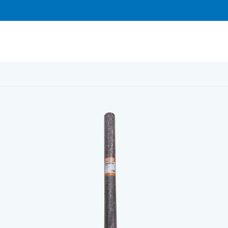
ta Absorb 10m2/rulle, bredd 1m