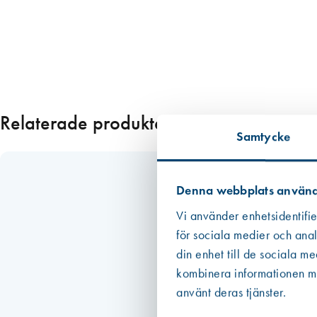
s
o
r
b
1
0
m
Relaterade produkter
2
Samtycke
/
r
u
Denna webbplats använd
l
l
Vi använder enhetsidentifie
e
för sociala medier och anal
,
din enhet till de sociala m
b
kombinera informationen med
r
använt deras tjänster.
e
d