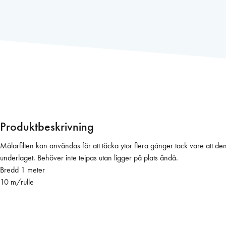
k
m
a
t
t
a
M
å
l
a
Produktbeskrivning
r
m
Målarfilten kan användas för att täcka ytor flera gånger tack vare att de
a
underlaget. Behöver inte tejpas utan ligger på plats ändå.
t
Bredd 1 meter
t
10 m/rulle
a
A
b