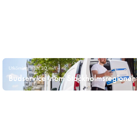
Utkörning inom 30 min – 4h
Budservice inom Stockholmsregionen