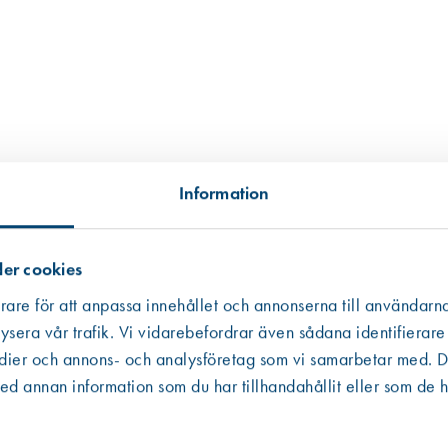
Information
er cookies
rare för att anpassa innehållet och annonserna till användarna
ysera vår trafik. Vi vidarebefordrar även sådana identifierare
edier och annons- och analysföretag som vi samarbetar med. De
Västberga
Hitta hit
 annan information som du har tillhandahållit eller som de h
Finns i lager (20 st)
Kista