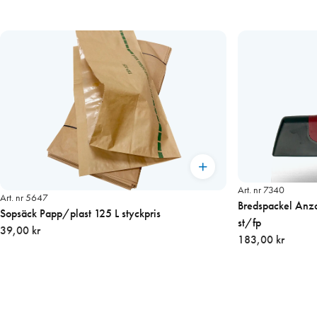
Art. nr 7340
Art. nr 5647
Bredspackel Anza 25
Sopsäck Papp/plast 125 L styckpris
st/fp
39,00 kr
183,00 kr