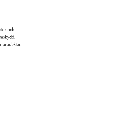
ster och
lämskydd.
h produkter.