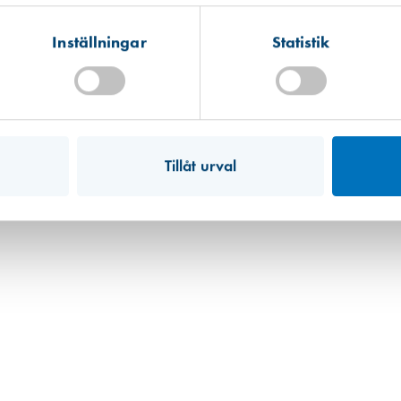
Hitta hit
Finns i lager (6 st)
Inställningar
Statistik
Mullsjö (lager)
Hitta hit
Finns i lager (10 st)
Art. nr 8366
Handsträckfilm Handtag för minirul
170,00 kr
Tillåt urval