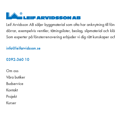
Leif Arvidsson AB säljer byggmaterial som ofta har anknytning till fön
dörrar, exempelvis ventiler, tätningslister, beslag, slipmaterial och k
Som experter på fönsterrenovering erbjuder vi dig rätt kunskaper oc
info@leifarvidsson.se
0392-360 10
Om oss
Våra butiker
Budservice
Kontakt
Projekt
Kurser
Hållbarhet
162,00 kr