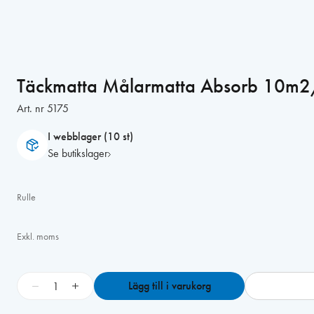
Täckmatta Målarmatta Absorb 10m2/
Art. nr
5175
I webblager (10 st)
Se butikslager
Rulle
Exkl. moms
T
−
+
Lägg till i varukorg
ä
c