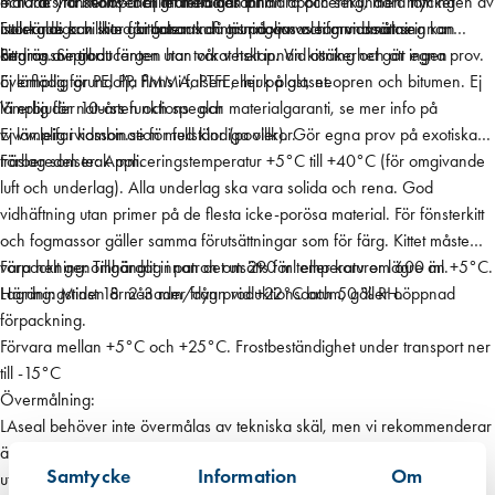
– 10 års funktions- och materialgaranti.
målade ytor. Kompatibilitet med den primära och sekundära tätningen av
och trä. Trä behöver ej grundmålas innan applicering, men mycket
Fullständiga villkor för garantin finns på www.leifarvidsson.se
isolerglas kan inte garanteras då tätningarnas sammansättning kan
uttorkade och slitna kittfalsar kan grundoljas och grundmålas innan
ändras av producenten utan vår vetskap. Vid osäkerhet gör egna prov.
kittning. Se till att färgen har torkat helt innan kittning och att ingen
Begränsningar:
överflödig grundolja finns i falsen eller på glaset.
Ej lämplig för PE, PP, PMMA, PTFE, mjuk plast, neopren och bitumen. Ej
Vi erbjuder 10-års funktions- och materialgaranti, se mer info på
lämplig för natursten och speglar
www.leifarvidsson.se för fullständiga villkor.
Ej lämplig i kombination med klor (pooler). Gör egna prov på exotiska
träslag som teak mm.
Förberedelser: Appliceringstemperatur +5°C till +40°C (för omgivande
luft och underlag). Alla underlag ska vara solida och rena. God
vidhäftning utan primer på de flesta icke-porösa material. För fönsterkitt
och fogmassor gäller samma förutsättningar som för färg. Kittet måste
vara helt genomhärdat innan det utsätts för temperaturer lägre än +5°C.
Förpackning: Tillgänglig i patron om 290 ml eller korv om 600 ml.
Härdningstiden är 2-3 mm/dygn vid +22°C och 50 % RH.
Lagring: Minst 18 månader från produktionsdatum, gäller oöppnad
förpackning.
Förvara mellan +5°C och +25°C. Frostbeständighet under transport ner
till -15°C
Övermålning:
LAseal behöver inte övermålas av tekniska skäl, men vi rekommenderar
ändå målning då det ger ett enhetligare
Samtycke
Information
Om
utseende och en yta som är lättare att hålla ren. Välj en kulör som ligger