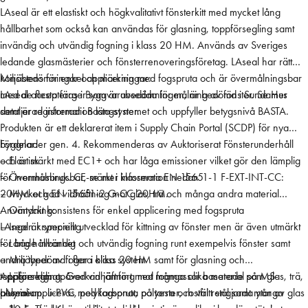
LAseal är ett elastiskt och högkvalitativt fönsterkitt med mycket lång
k
hållbarhet som också kan användas för glasning, toppförsegling samt
i
invändig och utvändig fogning i klass 20 HM. Används av Sveriges
t
ledande glasmästerier och fönsterrenoveringsföretag. LAseal har rätt
t
konsistens för enkel applicering med fogspruta och är övermålningsbar
Miljöbedömningar och märkningar:
6
med de flesta färger som är avsedda för målning av fönster. Se mer
LAseal accepteras i Byggvarubedömningen, är bedömd i SundaHus
0
detaljerad information längst ner.
samt är registrerad i Basta-systemet och uppfyller betygsnivå BASTA.
0
Produkten är ett deklarerat item i Supply Chain Portal (SCDP) för nya
m
byggnader gen. 4. Rekommenderas av Auktoriserat Fönsterunderhåll
Fördelar:
l
och är märkt med EC1+ och har låga emissioner vilket gör den lämplig
– Elastisk
m
för inomhusbruk. CE-märkt i klasserna EN 15651-1 F-EXT-INT-CC:
– Övermålningsbar, se mer information nedan
ä
20HM och EN 15651-2 G-CC 20HM.
– Mycket god vidhäftning mot glas, trä och många andra material
n
– Omtyckt konsistens för enkel applicering med fogspruta
Användning:
g
– Ingen krympning
LAseal är speciellt utvecklad för kittning av fönster men är även utmärkt
d
– Lång hållbarhet
för både invändig och utvändig fogning runt exempelvis fönster samt
– Miljöbedömd i flera olika system
andra typer av fogar i klass 20 HM samt för glasning och
– Lägre klimatpåverkan jämfört med fogmassor baserade på MS-
toppförsegling. God vidhäftning mot många olika material som glas, trä,
Applicering:
polymer
aluminium, u-PVC, polykarbonat, polyester, rostfritt stål samt många
LAseal appliceras med fogspruta på torra och väl rengjorda ytor av glas