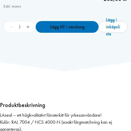
Exkl. moms
Lägg i
L
−
+
Lägg till i varukorg
inköpsli
A
sta
s
e
a
l
G
r
å
F
ö
n
Produktbeskrivning
s
LAseal – ett högkvalitativt fönsterkitt för yrkesanvändare!
t
Kulör: RAL 7004 / NCS 4000-N (exakt färgmatchning kan ej
e
garanteras).
r