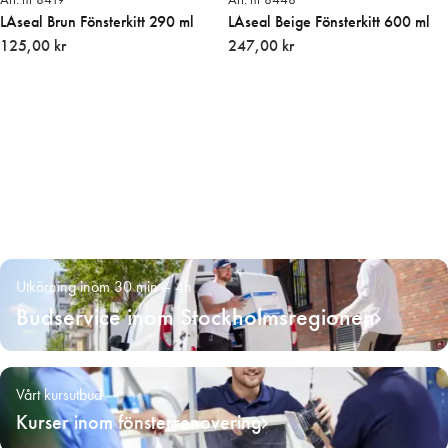
LAseal Brun Fönsterkitt 290 ml
LAseal Beige Fönsterkitt 600 ml
125,00 kr
247,00 kr
Utkörning inom 30 min – 4h
Budservice inom Stockholmsregionen
Vårt kursutbud
Kurser inom fönsterrenovering