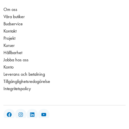
Om oss
Våra butiker
Budservice
Kontakt
Projekt
Kurser
Hållbarhet
Jobba hos oss
Konto
Leverans och betalning
Tillgänglighetsredogörelse
Integritetspolicy
Facebook
Instagram
LinkedIn
YouTube
Den här webbplatsen skyddas av reCAPTCHA och Googles
206,00 kr
Antal
−
+