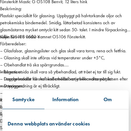
Fönsterkitt Mastic G OS108 Benvit, 12 liters hink
s
Beskrivning:
t
Plastiskt specialkitt för glasning. Uppbyggt på halvtorkande oljor och
i
petrokemiska bindemedel. Smidig, lättarbetad konsistens och av
c
glasmästarna mycket omtyckt kitt sedan 50- talet. I mindre förpackningar
G
säljes OS108 under namnet OS106 Fönsterkitt.
Kulör Benvit S 0502-Y
O
Förberedelser:
S
– Glasfalsar, glasningslister och glas skall vara torra, rena och fettfria.
1
– Glasning skall inte utföras vid temperaturer under +5°C,
0
– Obehandlat trä ska spärrgrundas.
8
– Bågens utsida skall vara så ytbehandlad, att träet ej tar till sig fukt.
Information:
B
– Lasyrbehandlat trä skall underhållas varje eller vartannat år.
– Doppgrundade fönster skall omedelbart ytbehandlas på platsen efter
e
– Doppgrundning är ej tillräckligt.
monteringen.
n
– Efter en tid kan sprickbildning uppträda i kittet. Detta är inget
v
Samtycke
Information
Om
materialfel, utan resultatet av otillräcklig spärrgrundning vilket möjliggör
Rengöring:
i
att träet suger åt sig oljan från kittet. Var därför omsorgsfull med
Fläckar avlägsnas och verktyg rengöras med lacknafta.
t
spärrgrundningen.
Teknisk information:
,
Densitet ca 2,1
1
Denna webbplats använder cookies
Torrhalt 100%
2