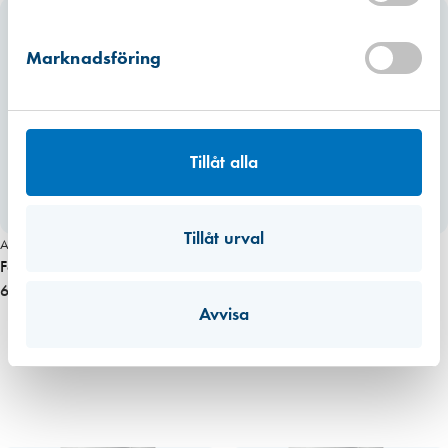
Förväntad leverans: 2026-07-31
trovärdighetsskäl valt det högsta värdet. För fogmassor har vi valt att
även inkludera emballaget, dvs patronen eller foliepåsen.
Marknadsföring
Läs mer
Tillåt alla
Tillåt urval
Art. nr 4898
Fönsterkitt OS106 Benvit, 310 ml patron
69,00 kr
Avvisa