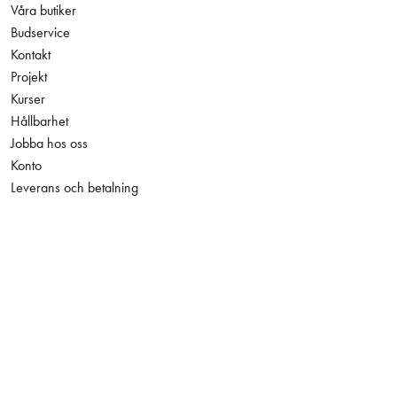
Våra butiker
Budservice
Kontakt
Projekt
Kurser
Hållbarhet
Jobba hos oss
Konto
Leverans och betalning
Tillgänglighetsredogörelse
1 575,00 kr
Antal
Integritetspolicy
−
+
Exkl. moms
Facebook
Instagram
LinkedIn
YouTube
Den här webbplatsen skyddas av reCAPTCHA och Googles
integritetspolicy
och
användarvillkor
gäller.