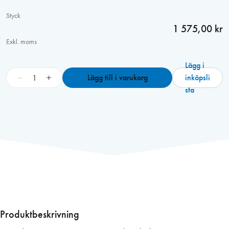
Styck
1 575,00 kr
Exkl. moms
Lägg i
F
−
+
Lägg till i varukorg
inköpsli
ö
sta
n
s
t
e
r
k
i
t
t
M
Produktbeskrivning
a