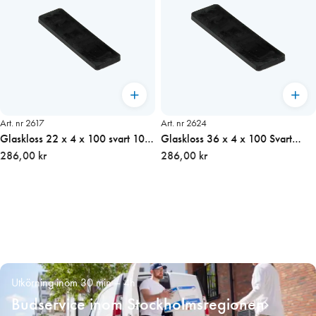
Art. nr 2617
Art. nr 2624
Glaskloss 22 x 4 x 100 svart 100-
Glaskloss 36 x 4 x 100 Svart
Frp
286,00 kr
100-Frp (700 st/kart)
286,00 kr
Utkörning inom 30 min – 4h
Budservice inom Stockholmsregionen