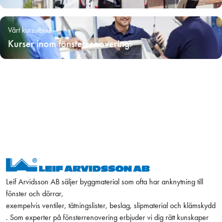
Vårt kursutbud
Kurser inom fönsterrenovering
Leif Arvidsson AB säljer byggmaterial som ofta har anknytning till
fönster och dörrar,
exempelvis ventiler, tätningslister, beslag, slipmaterial och klämskydd
. Som experter på fönsterrenovering erbjuder vi dig rätt kunskaper