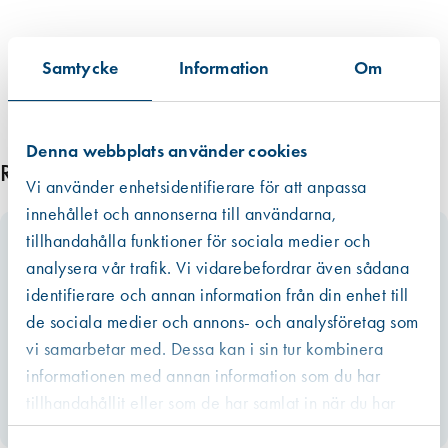
m
ä
Samtycke
Information
Om
n
g
d
Denna webbplats använder cookies
Relaterade produkter
Vi använder enhetsidentifierare för att anpassa
innehållet och annonserna till användarna,
tillhandahålla funktioner för sociala medier och
analysera vår trafik. Vi vidarebefordrar även sådana
identifierare och annan information från din enhet till
de sociala medier och annons- och analysföretag som
vi samarbetar med. Dessa kan i sin tur kombinera
informationen med annan information som du har
tillhandahållit eller som de har samlat in när du har
använt deras tjänster.
Västberga