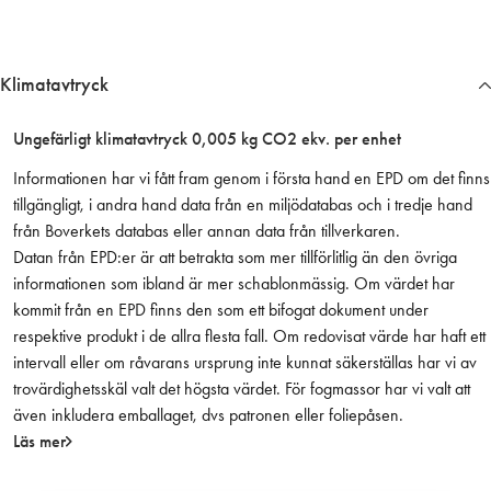
1
0
0
Klimatavtryck
-
F
Ungefärligt klimatavtryck 0,005 kg CO2 ekv. per enhet
r
p
Informationen har vi fått fram genom i första hand en EPD om det finns
(
tillgängligt, i andra hand data från en miljödatabas och i tredje hand
7
från Boverkets databas eller annan data från tillverkaren.
0
Datan från EPD:er är att betrakta som mer tillförlitlig än den övriga
0
informationen som ibland är mer schablonmässig. Om värdet har
s
kommit från en EPD finns den som ett bifogat dokument under
t
respektive produkt i de allra flesta fall. Om redovisat värde har haft ett
/
intervall eller om råvarans ursprung inte kunnat säkerställas har vi av
k
trovärdighetsskäl valt det högsta värdet. För fogmassor har vi valt att
a
även inkludera emballaget, dvs patronen eller foliepåsen.
r
Läs mer
t
)