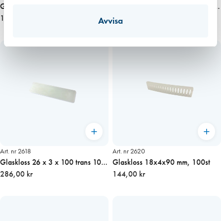
Glaskloss 24x3x100 mm, 100st
Glaskloss 23 x 3 x 100 röd 100-
168,00 kr
Frp (1200 st/kart)
344,00 kr
Avvisa
Art. nr 2618
Art. nr 2620
Glaskloss 26 x 3 x 100 trans 100-
Glaskloss 18x4x90 mm, 100st
Frp (1000 st/kart
286,00 kr
144,00 kr