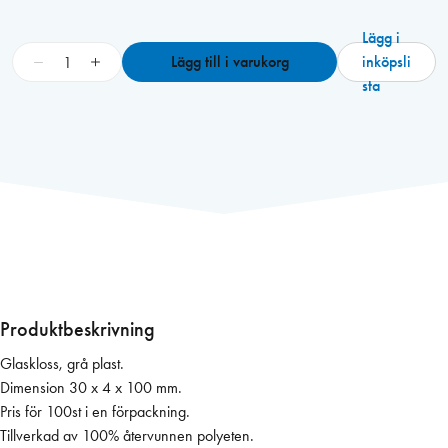
Lägg i
G
−
+
Lägg till i varukorg
inköpsli
l
sta
a
s
k
l
o
s
s
3
0
x
Produktbeskrivning
4
Glaskloss, grå plast.
x
Dimension 30 x 4 x 100 mm.
1
Pris för 100st i en förpackning.
0
Tillverkad av 100% återvunnen polyeten.
0