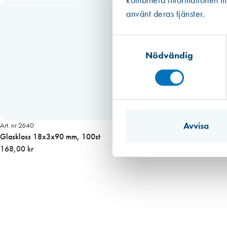
kombinera informationen med
m
använt deras tjänster.
ä
n
Samtyckesval
g
Nödvändig
d
Avvisa
Art. nr 2640
Glaskloss 18x3x90 mm, 100st
168,00 kr