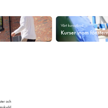
Vårt kursutbud
Kurser inom fönster
ster och
lämskydd.