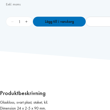
Exkl. moms
G
−
+
Lägg till i varukorg
l
a
s
k
l
o
s
s
2
4
×
2
Produktbeskrivning
-
5
Glaskloss, svart plast, staket, kil.
×
Dimension 24 x 2-5 x 90 mm.