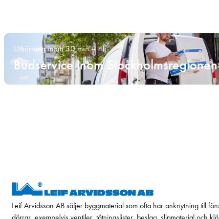
Utkörning inom 30 min – 4h
Budservice inom Stockholmsregionen
Leif Arvidsson AB säljer byggmaterial som ofta har anknytning till fön
dörrar, exempelvis ventiler, tätningslister, beslag, slipmaterial och k