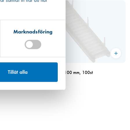
ar samlat in när du har
Marknadsföring
Art. nr 2619
Tillåt alla
Glaskloss 24x4x100 mm, 100st
177,00 kr