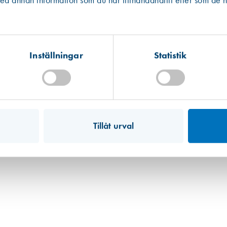
 annan information som du har tillhandahållit eller som de h
Kista
Hitta hit
Förväntad leverans: 2026-07-17
Inställningar
Statistik
Mullsjö (lager)
Hitta hit
Finns i lager (4 st)
Art. nr 2623
Tillåt urval
Glaskloss 20x4x100 mm, 100st
144,00 kr