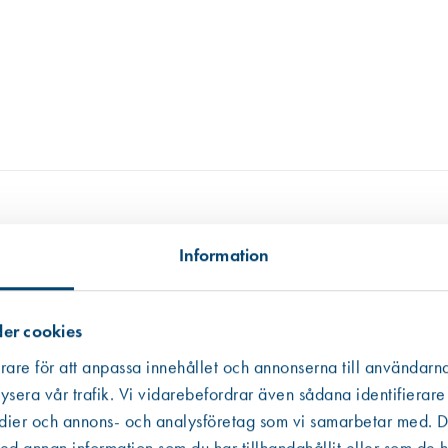
Information
tillgängligt, i andra hand data från en miljödatabas och i tredje hand frå
 informationen som ibland är mer schablonmässig. Om värdet har kommit fr
 råvarans ursprung inte kunnat säkerställas har vi av trovärdighetsskäl valt
er cookies
rare för att anpassa innehållet och annonserna till användarna
ysera vår trafik. Vi vidarebefordrar även sådana identifierare
edier och annons- och analysföretag som vi samarbetar med. De
Västberga
Hitta hit
Slut i lager