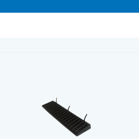
kloss 24×2-5×90 mm kilformad, 100st