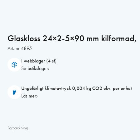
Glaskloss 24×2-5×90 mm kilformad,
Art. nr
4895
I webblager (4 st)
Se butikslager
Ungefärligt klimatavtryck 0,004 kg CO2 ekv. per enhet
Läs mer
Förpackning