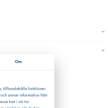
Om
n Boverkets databas eller annan data från tillverkaren.
ån en EPD finns den som ett bifogat dokument under respektive produkt
 det högsta värdet. För fogmassor har vi valt att även inkludera
, tillhandahålla funktioner
 och annan information från
ssa kan i sin tur