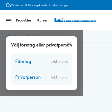
Hoppa
Vi skickar till företagskunder i hela Sverige
till
innehåll
Produkter
Kurser
Hem
/
Beslag
/
Tillb. fönster/dörr/balkong
/
Glasklossar
/
Glas
Välj företag eller privatperson
Företag
Exkl. moms
Privatperson
Inkl. moms