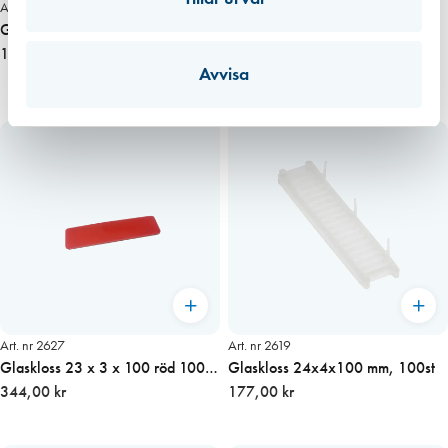
Art. nr 2103
Art. nr 2636
Glaskloss 26x2x100mm, 100st
Glaskloss 20x5x100 mm, 100st
153,00 kr
168,00 kr
Avvisa
Art. nr 2627
Art. nr 2619
Glaskloss 23 x 3 x 100 röd 100-
Glaskloss 24x4x100 mm, 100st
Frp (1200 st/kart)
344,00 kr
177,00 kr