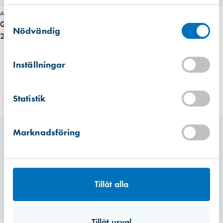
använt deras tjänster.
Art. nr 2611
Västberga
Samtyckesval
Hitta hit
Glaskloss 38x4x90 mm, 100st
Finns i lager (33 st)
Nödvändig
224,00 kr
Kista
Hitta hit
Inställningar
Finns i lager (11 st)
Mullsjö (lager)
Statistik
Hitta hit
Finns i lager (43 st)
Marknadsföring
Tillåt alla
Tillåt urval