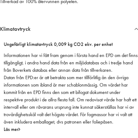
Tillverkad av 100% återvunnen polyeten.
0
1
0
0
Klimatavtryck
-
F
Ungefärligt klimatavtryck 0,009 kg CO2 ekv. per enhet
r
p
Informationen har vi fått fram genom i första hand en EPD om det finns
(
tillgängligt, i andra hand data från en miljödatabas och i tredje hand
2
från Boverkets databas eller annan data från tillverkaren.
0
Datan från EPD:er är att betrakta som mer tillförlitlig än den övriga
0
informationen som ibland är mer schablonmässig. Om värdet har
0
kommit från en EPD finns den som ett bifogat dokument under
s
respektive produkt i de allra flesta fall. Om redovisat värde har haft ett
t
intervall eller om råvarans ursprung inte kunnat säkerställas har vi av
/
trovärdighetsskäl valt det högsta värdet. För fogmassor har vi valt att
k
även inkludera emballaget, dvs patronen eller foliepåsen.
a
Läs mer
r