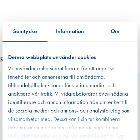
t
)
m
ä
Samtycke
Information
Om
n
g
d
Denna webbplats använder cookies
Relaterade produkter
Vi använder enhetsidentifierare för att anpassa
innehållet och annonserna till användarna,
tillhandahålla funktioner för sociala medier och
analysera vår trafik. Vi vidarebefordrar även sådana
identifierare och annan information från din enhet till
de sociala medier och annons- och analysföretag som
vi samarbetar med. Dessa kan i sin tur kombinera
informationen med annan information som du har
tillhandahållit eller som de har samlat in när du har