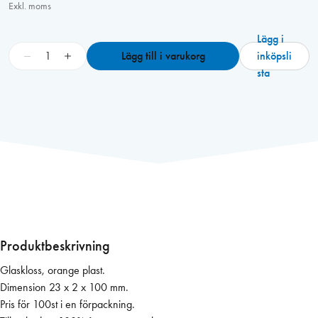
Exkl. moms
Lägg i
G
−
+
Lägg till i varukorg
inköpsli
l
sta
a
s
k
l
o
s
s
2
3
x
Produktbeskrivning
2
Glaskloss, orange plast.
x
Dimension 23 x 2 x 100 mm.
1
Pris för 100st i en förpackning.
0