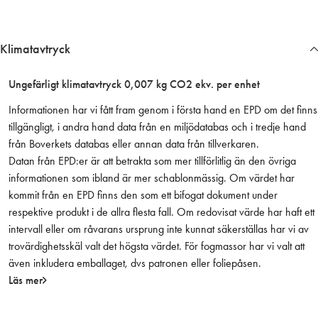
S
v
a
Klimatavtryck
r
t
Ungefärligt klimatavtryck 0,007 kg CO2 ekv. per enhet
1
0
Informationen har vi fått fram genom i första hand en EPD om det finns
0
tillgängligt, i andra hand data från en miljödatabas och i tredje hand
-
från Boverkets databas eller annan data från tillverkaren.
f
Datan från EPD:er är att betrakta som mer tillförlitlig än den övriga
r
informationen som ibland är mer schablonmässig. Om värdet har
p
kommit från en EPD finns den som ett bifogat dokument under
m
respektive produkt i de allra flesta fall. Om redovisat värde har haft ett
ä
intervall eller om råvarans ursprung inte kunnat säkerställas har vi av
n
trovärdighetsskäl valt det högsta värdet. För fogmassor har vi valt att
g
även inkludera emballaget, dvs patronen eller foliepåsen.
d
Läs mer