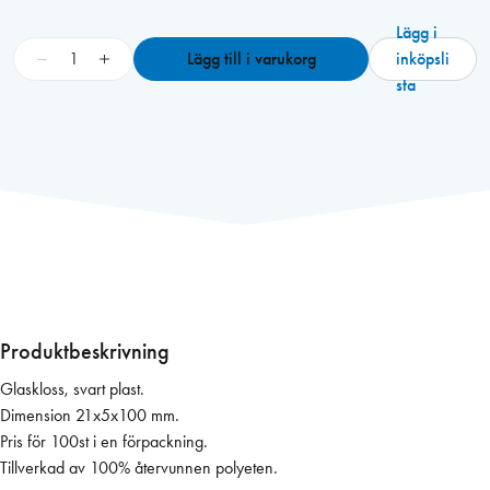
Lägg i
G
−
+
Lägg till i varukorg
inköpsli
l
sta
a
s
k
l
o
s
s
2
1
x
Produktbeskrivning
5
Glaskloss, svart plast.
x
Dimension 21x5x100 mm.
1
Pris för 100st i en förpackning.
0
Tillverkad av 100% återvunnen polyeten.
0