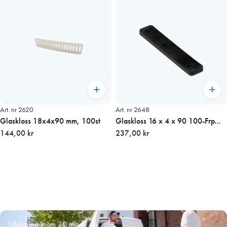
Art. nr 2620
Art. nr 2648
Glaskloss 18x4x90 mm, 100st
Glaskloss 16 x 4 x 90 100-Frp
144,00 kr
(1500 st/kart)
237,00 kr
Utkörning inom 30 min – 4h