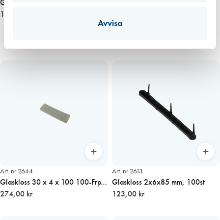
Glaskloss 20x4x100 mm, 100st
Glaskloss 33 x 4 x 100 transp
144,00 kr
430,00 kr
100-Frp (700/kart)
Avvisa
Art. nr 2644
Art. nr 2613
Glaskloss 30 x 4 x 100 100-Frp
Glaskloss 2x6x85 mm, 100st
(700 st/kart)
274,00 kr
123,00 kr