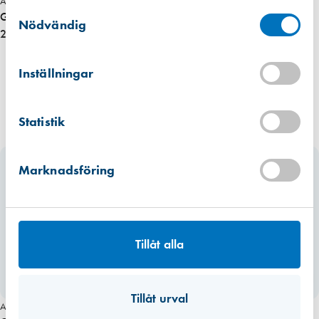
Västberga
Art. nr 2624
Samtyckesval
Hitta hit
Glaskloss 36 x 4 x 100 Svart 100-Frp (700 st/kart)
Finns i lager (18 st)
Nödvändig
286,00 kr
Kista
Hitta hit
Inställningar
Förväntad leverans: 2026-08-06
Mullsjö (lager)
Statistik
Hitta hit
Finns i lager (5 st)
Marknadsföring
Tillåt alla
Tillåt urval
Art. nr 2623
Art. nr 2642