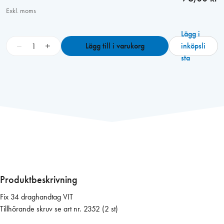
Exkl. moms
Lägg i
F
−
+
Lägg till i varukorg
inköpsli
i
sta
x
3
4
d
r
a
g
h
a
n
Produktbeskrivning
d
Fix 34 draghandtag VIT
t
Tillhörande skruv se art nr. 2352 (2 st)
a
g