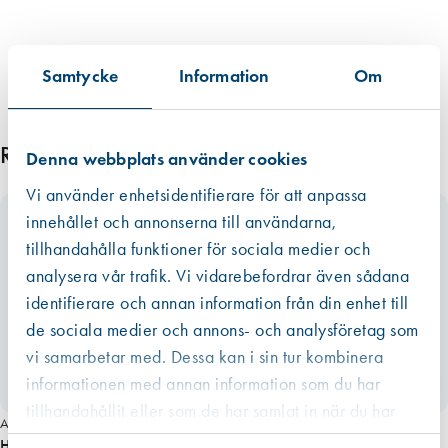
Samtycke
Information
Om
Relaterade produkter
Denna webbplats använder cookies
Vi använder enhetsidentifierare för att anpassa
innehållet och annonserna till användarna,
tillhandahålla funktioner för sociala medier och
analysera vår trafik. Vi vidarebefordrar även sådana
identifierare och annan information från din enhet till
de sociala medier och annons- och analysföretag som
vi samarbetar med. Dessa kan i sin tur kombinera
informationen med annan information som du har
tillhandahållit eller som de har samlat in när du har
Art. nr 2200
använt deras tjänster.
Handtag c-c 92 mm, SVART plast