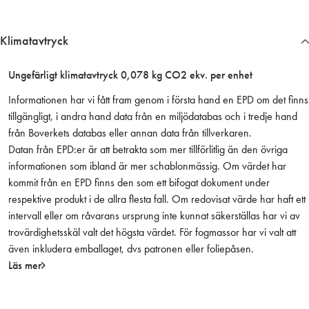
V
I
Klimatavtryck
T
m
Ungefärligt klimatavtryck 0,078 kg CO2 ekv. per enhet
ä
n
Informationen har vi fått fram genom i första hand en EPD om det finns
g
tillgängligt, i andra hand data från en miljödatabas och i tredje hand
d
från Boverkets databas eller annan data från tillverkaren.
Datan från EPD:er är att betrakta som mer tillförlitlig än den övriga
informationen som ibland är mer schablonmässig. Om värdet har
kommit från en EPD finns den som ett bifogat dokument under
respektive produkt i de allra flesta fall. Om redovisat värde har haft ett
intervall eller om råvarans ursprung inte kunnat säkerställas har vi av
trovärdighetsskäl valt det högsta värdet. För fogmassor har vi valt att
även inkludera emballaget, dvs patronen eller foliepåsen.
Läs mer