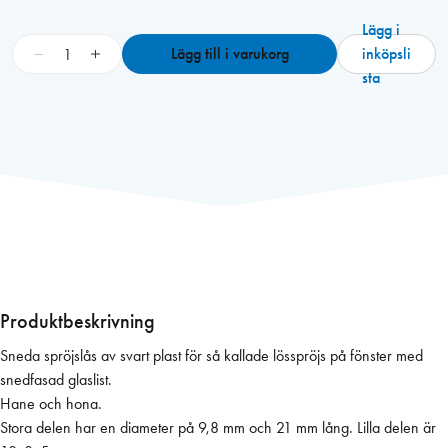
Lägg i
S
−
+
Lägg till i varukorg
inköpsli
p
sta
r
ö
j
s
l
å
s
s
n
e
Produktbeskrivning
d
Sneda spröjslås av svart plast för så kallade lösspröjs på fönster med
a
snedfasad glaslist.
,
Hane och hona.
s
Stora delen har en diameter på 9,8 mm och 21 mm lång. Lilla delen är
v