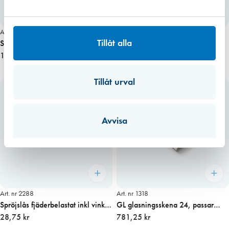
Art. nr 2285
Art. nr 2286
Tillåt alla
Spröjslås sneda, vita
Spröjslås rakt, svarta
13,50 kr
13,50 kr
Tillåt urval
Avvisa
Art. nr 2288
Art. nr 1318
Spröjslås fjäderbelastat inkl vinkel
GL glasningsskena 24, passar
(UTGÅTT)
28,75 kr
falsdjup 16-21 mm VIT Längd 3 m
781,25 kr