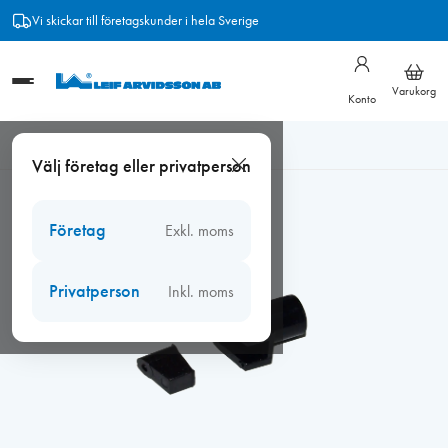
Hoppa
Vi skickar till företagskunder i hela Sverige
till
innehåll
Varukorg
Konto
Hem
/
Beslag
/
Reservdelar Fönster
/
Elitfönster reservdelar
/
Välj företag eller privatperson
Spröjslås sneda, svarta
Företag
Exkl. moms
Privatperson
Inkl. moms