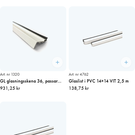
Art. nr 1320
Art. nr 4762
GL glasningsskena 36, passar
Glaslist i PVC 14×14 VIT 2,5 m
falsdjup 27-32 mm VIT Längd 3 m
931,25 kr
138,75 kr