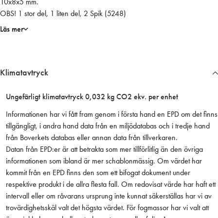
10x8x5 mm.
a
OBS! 1 stor del, 1 liten del, 2 Spik (5248)
r
t
Läs mer
a
m
ä
Klimatavtryck
n
g
d
Ungefärligt klimatavtryck 0,032 kg CO2 ekv. per enhet
Informationen har vi fått fram genom i första hand en EPD om det finns
tillgängligt, i andra hand data från en miljödatabas och i tredje hand
från Boverkets databas eller annan data från tillverkaren.
Datan från EPD:er är att betrakta som mer tillförlitlig än den övriga
informationen som ibland är mer schablonmässig. Om värdet har
kommit från en EPD finns den som ett bifogat dokument under
respektive produkt i de allra flesta fall. Om redovisat värde har haft ett
intervall eller om råvarans ursprung inte kunnat säkerställas har vi av
trovärdighetsskäl valt det högsta värdet. För fogmassor har vi valt att