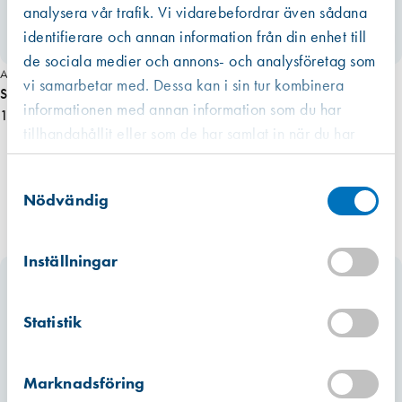
analysera vår trafik. Vi vidarebefordrar även sådana
identifierare och annan information från din enhet till
de sociala medier och annons- och analysföretag som
Art. nr 2284
vi samarbetar med. Dessa kan i sin tur kombinera
Spröjslås rakt, vita
informationen med annan information som du har
13,50 kr
tillhandahållit eller som de har samlat in när du har
använt deras tjänster.
Västberga
Samtyckesval
Hitta hit
Finns i lager (40 st)
Nödvändig
Kista
Hitta hit
Inställningar
Finns i lager (19 st)
Mullsjö (lager)
Statistik
Hitta hit
Finns i lager (35 st)
Marknadsföring