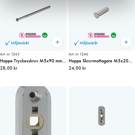
Miljömärkt
Miljömärkt
Art. nr 1243
Art. nr 1246
Hoppe Tryckesskruv M5x90 mm,
Hoppe Skruvmottagare M5x20
kapbar
28,00 kr
(300/350KL)
24,00 kr