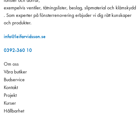
fönster och dörrar,
exempelvis ventiler, tätningslister, beslag, slipmaterial och klämskydd
. Som experter på fönsterrenovering erbjuder vi dig rätt kunskaper
och produkter.
info@leifarvidsson.se
0392-360 10
Om oss
Våra butiker
Budservice
Kontakt
Projekt
Kurser
Hållbarhet
Jobba hos oss
254,00 kr
Antal
−
+
Konto
Exkl. moms
Leverans och betalning