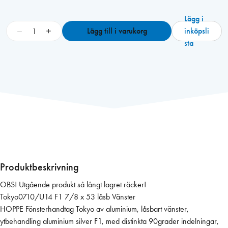
Lägg i
H
−
+
Lägg till i varukorg
inköpsli
o
sta
p
p
e
T
o
k
y
o
l
å
Produktbeskrivning
s
OBS! Utgående produkt så långt lagret räcker!
b
Tokyo0710/U14 F1 7/8 x 53 låsb Vänster
.
HOPPE Fönsterhandtag Tokyo av aluminium, låsbart vänster,
f
ytbehandling aluminium silver F1, med distinkta 90grader indelningar,
ö