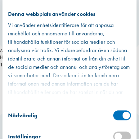
ä
Denna webbplats använder cookies
,
U
Vi använder enhetsidentifierare för att anpassa
T
innehållet och annonserna till användarna,
G
Miljömärkt
tillhandahålla funktioner för sociala medier och
Å
analysera vår trafik. Vi vidarebefordrar även sådana
Art. nr 4923
R
Hoppe Tokyo fönsterhandtag 7/8×58 Vä, rekt. UTGÅR!
identifierare och annan information från din enhet till
!
155,00 kr
m
de sociala medier och annons- och analysföretag som
ä
vi samarbetar med. Dessa kan i sin tur kombinera
n
informationen med annan information som du har
g
tillhandahållit eller som de har samlat in när du har
d
använt deras tjänster.
Västberga
Samtyckesval
Hitta hit
Slut i lager
Nödvändig
Kista
Hitta hit
Inställningar
Finns i lager (2 st)