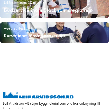
Utkörning inom 30 min – 4h
Budservice inom Stockholmsregionen
Vårt kursutbud
Kurser inom fönsterrenovering
Leif Arvidsson AB säljer byggmaterial som ofta har anknytning till