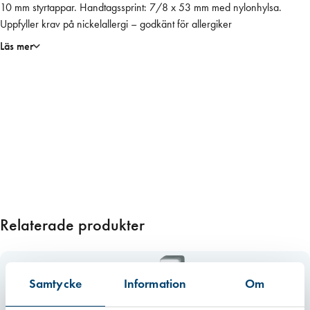
10 mm styrtappar. Handtagssprint: 7/8 x 53 mm med nylonhylsa.
n
Uppfyller krav på nickelallergi – godkänt för allergiker
s
t
Läs mer
e
r
h
a
n
d
t
a
g
8
Relaterade produkter
x
5
3
m
Samtycke
Information
Om
m
V