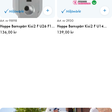
Miljömärkt
Miljömärkt
Art. nr 9898
Art. nr 2930
Hoppe Barnspärr Kisi2 F U26 F1
Hoppe Barnspärr Kisi2 F U14
7mm sprint Alu
136,00 kr
F1/Alu 8x8mm hål
139,00 kr