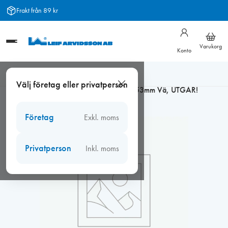
Hoppa
Frakt från 89 kr
till
innehåll
Varukorg
Konto
Hem
/
Beslag
/
Hoppe Handtag
/
Hoppe Tokyo Fönsterhandtag
Välj företag eller privatperson
/
Hoppe Tokyo låsb. fönsterhandtag 8x53mm Vä, UTGÅR!
Företag
Exkl. moms
Privatperson
Inkl. moms