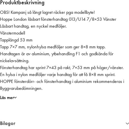
Produktbeskrivning
å
OBS! Kampanj så långt lagret räcker pga modellbyte!
s
Hoppe London låsbart fönsterhandtag 013/U14 7/8×53 Vänster
b
Låsbart handtag, en nyckel medföljer.
a
Vänstermodell
r
Tapplängd 53 mm
t
Tapp 7×7 mm, nylonhylsa medföljer som ger 8×8 mm tapp.
7
Handtagen är av aluminium, ytbehandling F1 och godkända för
/
nickelavsättning.
8
Fönsterhandtag har sprint 7×43 på rakt, 7×53 mm på höger/vänster.
×
En hylsa i nylon medföljer varje handtag för att få 8×8 mm sprint.
5
HOPPE fönsterdörr- och fönsterhandtag i aluminium rekommenderas i
3
Byggvarubedömningen.
V
ä
Läs mer
n
s
t
Bilagor
e