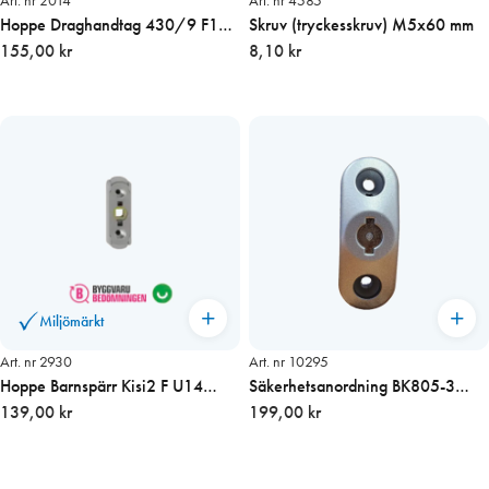
Art. nr 2014
Art. nr 4585
Hoppe Draghandtag 430/9 F1
Skruv (tryckesskruv) M5x60 mm
Alu/Silver
155,00 kr
8,10 kr
Miljömärkt
Art. nr 2930
Art. nr 10295
Hoppe Barnspärr Kisi2 F U14
Säkerhetsanordning BK805-3
F1/Alu 8x8mm hål
139,00 kr
Silver 7/8 x 70
199,00 kr