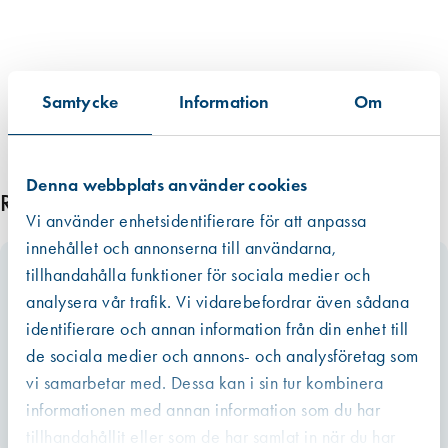
t
m
ä
n
g
Samtycke
Information
Om
d
Denna webbplats använder cookies
Relaterade produkter
Vi använder enhetsidentifierare för att anpassa
innehållet och annonserna till användarna,
tillhandahålla funktioner för sociala medier och
analysera vår trafik. Vi vidarebefordrar även sådana
identifierare och annan information från din enhet till
de sociala medier och annons- och analysföretag som
vi samarbetar med. Dessa kan i sin tur kombinera
informationen med annan information som du har
tillhandahållit eller som de har samlat in när du har