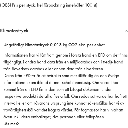
(OBS! Pris per styck, hel förpackning innehåller 100 st).
r
4
h
a
Klimatavtryck
n
e
Ungefärligt klimatavtryck 0,013 kg CO2 ekv. per enhet
u
t
Informationen har vi fått fram genom i första hand en EPD om det finns
a
tillgängligt, i andra hand data från en miljödatabas och i tredje hand
n
från Boverkets databas eller annan data från tillverkaren.
m
Datan från EPD:er är att betrakta som mer tillförlitlig än den övriga
ä
informationen som ibland är mer schablonmässig. Om värdet har
r
kommit från en EPD finns den som ett bifogat dokument under
k
respektive produkt i de allra flesta fall. Om redovisat värde har haft ett
s
intervall eller om råvarans ursprung inte kunnat säkerställas har vi av
t
trovärdighetsskäl valt det högsta värdet. För fogmassor har vi valt att
i
även inkludera emballaget, dvs patronen eller foliepåsen.
f
Läs mer