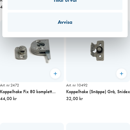
Tillåt urval
42,00 kr
pris/st
11,10 kr
Avvisa
Art. nr 2472
Art. nr 10492
Koppelhake Fix 80 komplett
Koppelhake (Snäppe) Grå, Snidex
(pris/st )
44,00 kr
32,00 kr