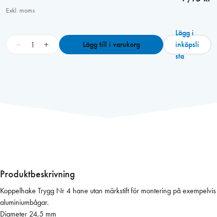
Exkl. moms
Lägg i
K
−
+
Lägg till i varukorg
inköpsli
o
sta
p
p
e
l
h
a
k
e
T
r
Produktbeskrivning
y
Koppelhake Trygg Nr 4 hane utan märkstift för montering på exempelvis
g
aluminiumbågar.
g
Diameter 24,5 mm
N