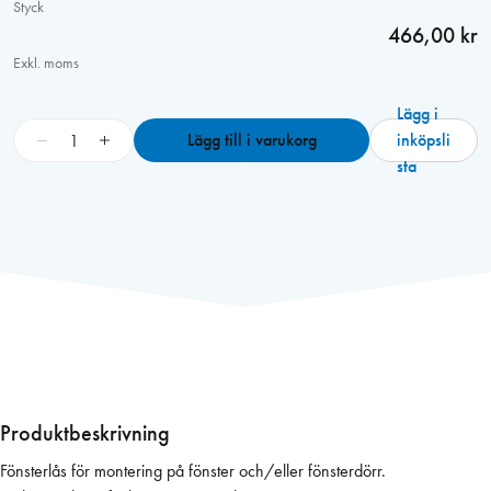
Styck
466,00 kr
Exkl. moms
Lägg i
F
−
+
Lägg till i varukorg
inköpsli
ö
sta
n
s
t
e
r
l
å
s
B
G
Produktbeskrivning
7
Fönsterlås för montering på fönster och/eller fönsterdörr.
5