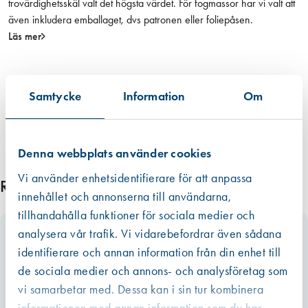
trovärdighetsskäl valt det högsta värdet. För fogmassor har vi valt att
i
även inkludera emballaget, dvs patronen eller foliepåsen.
g
Läs mer
e
l
å
s
Samtycke
Information
Om
e
t
m
Denna webbplats använder cookies
ä
n
Vi använder enhetsidentifierare för att anpassa
Relaterade produkter
g
innehållet och annonserna till användarna,
d
tillhandahålla funktioner för sociala medier och
analysera vår trafik. Vi vidarebefordrar även sådana
identifierare och annan information från din enhet till
de sociala medier och annons- och analysföretag som
vi samarbetar med. Dessa kan i sin tur kombinera
informationen med annan information som du har