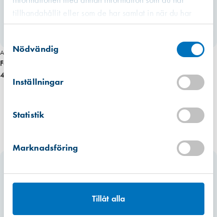
tillhandahållit eller som de har samlat in när du har
använt deras tjänster.
Västberga
Samtyckesval
Hitta hit
Finns i lager (24 st)
Nödvändig
Art. nr 6587
Fönsterlås BG750 Vitlack utåtgående Sverigelåset
Kista
446,00 kr
Hitta hit
Inställningar
Finns i lager (2 st)
Mullsjö (lager)
Statistik
Hitta hit
Finns i lager (50 st)
Marknadsföring
Tillåt alla