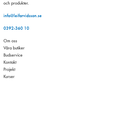
och produkter.
info@leifarvidsson.se
0392-360 10
Om oss
Våra butiker
Budservice
Kontakt
Projekt
Kurser
Hållbarhet
466,00 kr
Antal
−
+
Jobba hos oss
Exkl. moms
Konto
Leverans och betalning
Tillgänglighetsredogörelse
Integritetspolicy