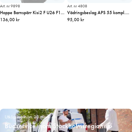
Art. nr 9898
Art. nr 4808
Hoppe Barnspärr Kisi2 F U26 F1
Vädringsbeslag APS 55 kompl.
7mm sprint Alu
136,00 kr
utåtgående vit
95,00 kr
Utkörning inom 30 min – 4h
Budservice inom Stockholmsregionen