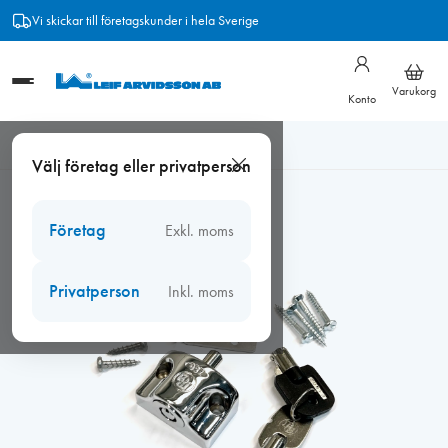
Hoppa
Vi skickar till företagskunder i hela Sverige
till
innehåll
Varukorg
Konto
Hem
/
Beslag
/
Barnsäkra beslag
/
Fönsterlås BG750 Krom
Välj företag eller privatperson
inåtgående Sverigelåset
Företag
Exkl. moms
Privatperson
Inkl. moms