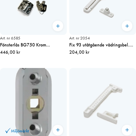
Art. nr 6585
Art. nr 2054
Fönsterlås BG750 Krom
Fix 93 utåtgående vädringsbel.
utåtgående Sverigelåset
446,00 kr
pris/st
204,00 kr
Miljömärkt