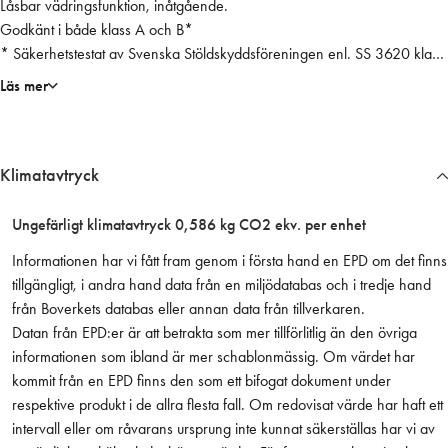
Låsbar vädringsfunktion, inåtgående.
0
Godkänt i både klass A och B*
K
* Säkerhetstestat av Svenska Stöldskyddsföreningen enl. SS 3620 klass
r
A (fönster) och klass B (fönsterdörr).
o
Läs mer
Säkerhetscertifierat i båda klasserna av Svensk Brand &
m
Säkerhetscertifiering AB.
i
n
Klimatavtryck
å
t
g
Ungefärligt klimatavtryck 0,586 kg CO2 ekv. per enhet
å
Informationen har vi fått fram genom i första hand en EPD om det finns
e
tillgängligt, i andra hand data från en miljödatabas och i tredje hand
n
från Boverkets databas eller annan data från tillverkaren.
d
Datan från EPD:er är att betrakta som mer tillförlitlig än den övriga
e
informationen som ibland är mer schablonmässig. Om värdet har
S
kommit från en EPD finns den som ett bifogat dokument under
v
respektive produkt i de allra flesta fall. Om redovisat värde har haft ett
e
intervall eller om råvarans ursprung inte kunnat säkerställas har vi av
r