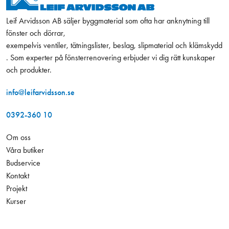
Leif Arvidsson AB säljer byggmaterial som ofta har anknytning till
fönster och dörrar,
exempelvis ventiler, tätningslister, beslag, slipmaterial och klämskydd
. Som experter på fönsterrenovering erbjuder vi dig rätt kunskaper
och produkter.
info@leifarvidsson.se
0392-360 10
Om oss
Våra butiker
Budservice
Kontakt
Projekt
Kurser
Hållbarhet
161,00 kr
Antal
−
+
Jobba hos oss