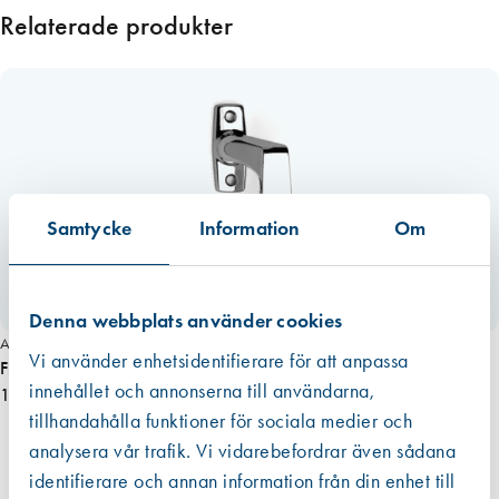
kommit från en EPD finns den som ett bifogat dokument under
=
Relaterade produkter
respektive produkt i de allra flesta fall. Om redovisat värde har haft ett
4
intervall eller om råvarans ursprung inte kunnat säkerställas har vi av
3
trovärdighetsskäl valt det högsta värdet. För fogmassor har vi valt att
m
även inkludera emballaget, dvs patronen eller foliepåsen.
m
Läs mer
m
ä
n
Samtycke
Information
Om
g
d
Miljömärkt
Denna webbplats använder cookies
Art. nr 2086
Vi använder enhetsidentifierare för att anpassa
Fix 83 Spanjoletthandtag höger Tapp=43 mm
innehållet och annonserna till användarna,
161,00 kr
tillhandahålla funktioner för sociala medier och
analysera vår trafik. Vi vidarebefordrar även sådana
identifierare och annan information från din enhet till