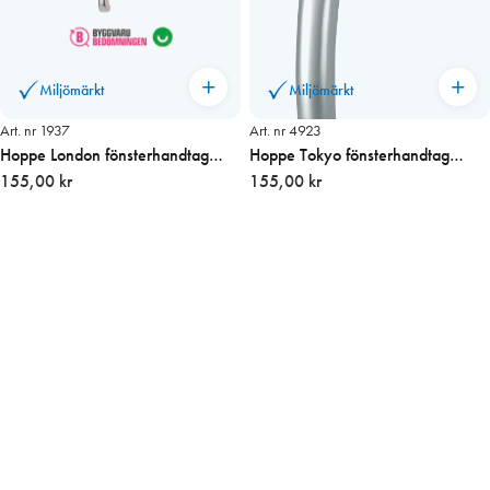
Miljömärkt
Miljömärkt
Art. nr 1937
Art. nr 4923
Hoppe London fönsterhandtag
Hoppe Tokyo fönsterhandtag
7/8 x 53 Vänster
155,00 kr
7/8×58 Vä, rekt. UTGÅR!
155,00 kr