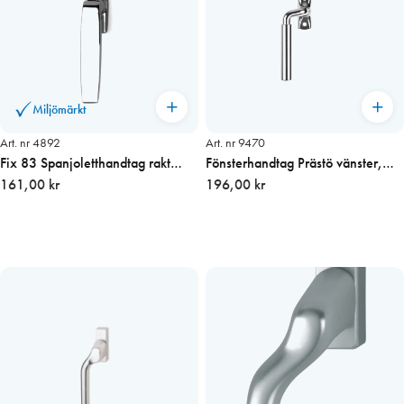
Miljömärkt
Art. nr 4892
Art. nr 9470
Fix 83 Spanjoletthandtag rakt
Fönsterhandtag Prästö vänster,
Tapp=43 mm
161,00 kr
Krom
196,00 kr