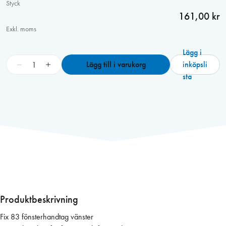
Styck
161,00 kr
Exkl. moms
Lägg i
F
−
+
Lägg till i varukorg
inköpsli
i
sta
x
8
3
S
p
a
n
j
o
l
Produktbeskrivning
e
Fix 83 fönsterhandtag vänster
t