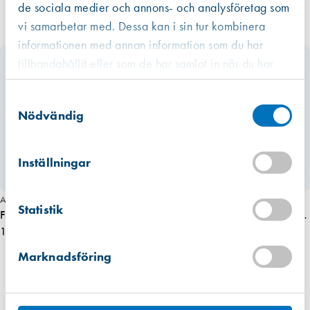
de sociala medier och annons- och analysföretag som
vi samarbetar med. Dessa kan i sin tur kombinera
informationen med annan information som du har
tillhandahållit eller som de har samlat in när du har
använt deras tjänster.
Västberga
Samtyckesval
Hitta hit
Finns i lager (40 st)
Nödvändig
Kista
Hitta hit
Inställningar
Finns i lager (52 st)
Miljömärkt
Art. nr 2116
Art. nr 2204
Mullsjö (lager)
Statistik
Hitta hit
Fix 4285 Underläggsbricka Krom
Fix 850 handtagspärr automatisk,
Finns i lager (29 st)
140,00 kr
vit
140,00 kr
Marknadsföring