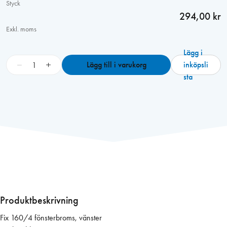
Styck
294,00 kr
Exkl. moms
Lägg i
F
−
+
Lägg till i varukorg
inköpsli
i
sta
x
1
6
0
/
4
L
=
1
1
Produktbeskrivning
0
Fix 160/4 fönsterbroms, vänster
0