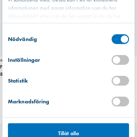
Läs mer
informationen med annan information som du har
tillhandahållit eller som de har samlat in när du har
använt deras tjänster.
Västberga
Samtyckesval
Hitta hit
Finns i lager (22 st)
Nödvändig
Kista
Hitta hit
Inställningar
Art. nr 8344
Finns i lager (3 st)
Fix 160S/4 1100 H Fönsterbroms
800,00 kr
Mullsjö (lager)
Statistik
Hitta hit
Finns i lager (48 st)
Marknadsföring
Tillåt alla