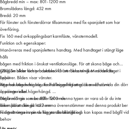
Bågbredd min – max: 801-1200 mm
V
Bromslådans längd: 452 mm
F
Bredd: 20 mm
ö
För fönster och fönsterdörrar tillsammans med fix-spanjolett som har
n
överföring.
s
Fix 160 med avkopplingsbart karmfäste, vänstermodell.
t
Funktion och egenskaper:
e
Manövreras med spanjolettens handtag. Med handtaget i stängt läge
r
hålls
b
bågen med friktion i önskat ventilationsläge. För att skona båge och
r
gångjärn slirar fönsterbromsen vid överbelastning. Med handtaget i
OBS! Se bilder och produktblad för att räkna ut vilken modell du
o
öppet
behöver. Bilden visar vänster.
m
läge har bågen frigång. Fasthållningsfriktionen ökar vid större
Att produkten heter vänster har ingenting att göra med huruvida din dörr
s
öppningsvinkel.
är vänster eller högerhängd.
/
Det är många som beställer fel av denna typen av vara så är du inte
Bågbredd min – max: 801-1200 mm
d
säker på att den du har hemma överenstämmer med denna produkt ber
Bromslådans längd: 452 mm
ö
vi dig att ringa innan du lägger din beställning.
Fönsterbromsens pinne har standardlängd och kan kapas med bågfil vid
r
behov
r
b
Läs mer