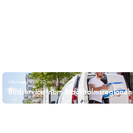
Utkörning inom 30 min – 4h
Budservice inom Stockholmsregionen