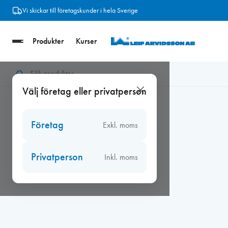
Hoppa
Vi skickar till företagskunder i hela Sverige
till
innehåll
Produkter
Kurser
Hem
/
Beslag
/
Kulturbeslag
/
Kulturbeslag skruv
/
Skruv TFS 3,
Välj företag eller privatperson
Företag
Exkl. moms
Privatperson
Inkl. moms