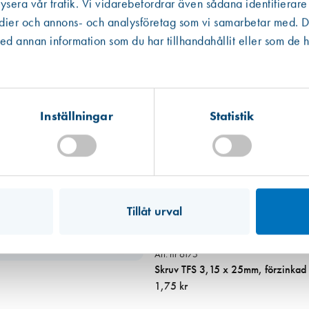
ysera vår trafik. Vi vidarebefordrar även sådana identifierare
edier och annons- och analysföretag som vi samarbetar med. De
Västberga
Hitta hit
 annan information som du har tillhandahållit eller som de h
Slut i lager
Kista
Hitta hit
Förväntad leverans: 2026-07-10
Inställningar
Statistik
Mullsjö (lager)
Hitta hit
Finns i lager (119 st)
Tillåt urval
Art. nr 6175
Skruv TFS 3,15 x 25mm, förzinkad
1,75 kr