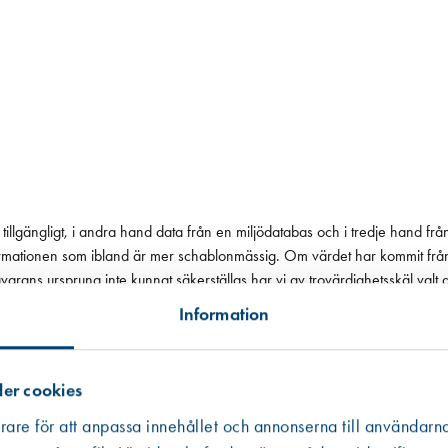
tillgängligt, i andra hand data från en miljödatabas och i tredje hand frå
 informationen som ibland är mer schablonmässig. Om värdet har kommit fr
 råvarans ursprung inte kunnat säkerställas har vi av trovärdighetsskäl valt
Information
er cookies
rare för att anpassa innehållet och annonserna till användarna