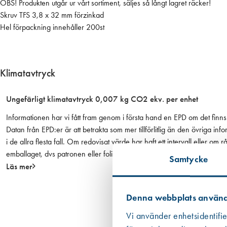
m
OBS! Produkten utgår ur vårt sortiment, säljes så långt lagret räcker!
m
Skruv TFS 3,8 x 32 mm förzinkad
,
Hel förpackning innehåller 200st
F
ö
r
Klimatavtryck
z
.
Ungefärligt klimatavtryck 0,007 kg CO2 ekv. per enhet
m
ä
Informationen har vi fått fram genom i första hand en EPD om det finns 
n
Datan från EPD:er är att betrakta som mer tillförlitlig än den övriga
g
i de allra flesta fall. Om redovisat värde har haft ett intervall eller om
d
emballaget, dvs patronen eller foliepåsen.
Samtycke
Läs mer
Denna webbplats använd
Vi använder enhetsidentifie