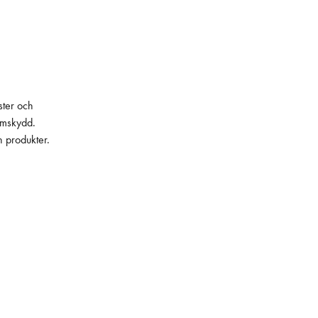
ster och
lämskydd.
h produkter.