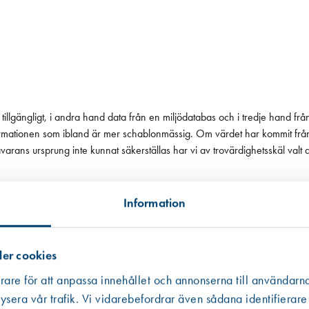
tillgängligt, i andra hand data från en miljödatabas och i tredje hand frå
 informationen som ibland är mer schablonmässig. Om värdet har kommit fr
 råvarans ursprung inte kunnat säkerställas har vi av trovärdighetsskäl valt
Information
er cookies
rare för att anpassa innehållet och annonserna till användarna
ysera vår trafik. Vi vidarebefordrar även sådana identifierare