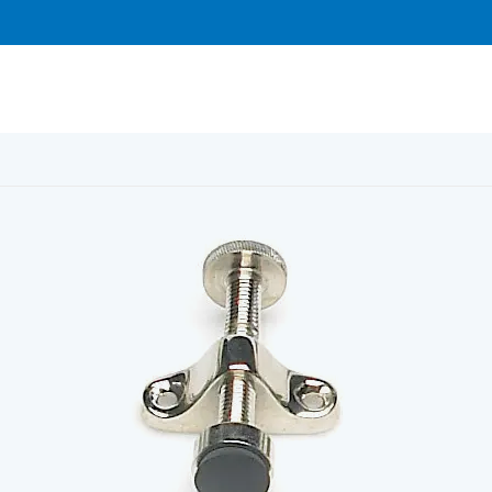
re 5160 förn. mässing inåtgående