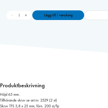
F
−
+
Lägg till i varukorg
ö
n
s
t
e
r
h
å
l
l
a
r
Produktbeskrivning
e
5
Höjd 65 mm.
1
Tillhörande skruv se art.nr. 2529 (2 st)
6
Skruv TFS 3,8 x 25 mm, förn. 200 st/fp