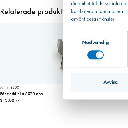
din enhet till de sociala m
e
Relaterade produkter
kombinera informationen med
n
använt deras tjänster.
d
e
m
Samtyckesval
ä
Nödvändig
n
g
d
Avvisa
Art. nr 2300
Fönsterklinka 5070 obh.
212,00 kr