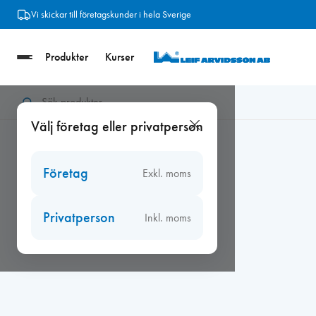
Hoppa
Vi skickar till företagskunder i hela Sverige
till
innehåll
Produkter
Kurser
Hem
/
Beslag
/
Kulturbeslag
/
Kulturbeslag övrigt
/
Fönsterhålla
Välj företag eller privatperson
Företag
Exkl. moms
Privatperson
Inkl. moms