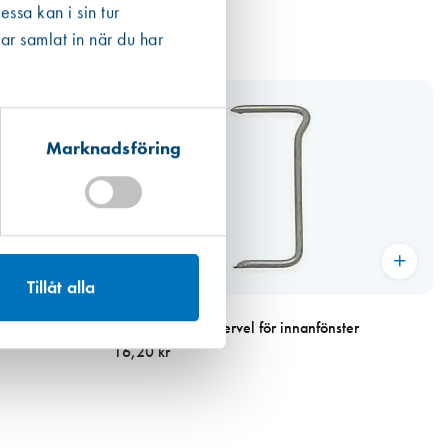
ssa kan i sin tur
ar samlat in när du har
Marknadsföring
Tillåt alla
Art. nr 2553
Slittråd 5191 till vervel för innanfönster
16,20 kr