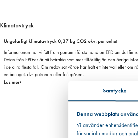
0
f
ö
Klimatavtryck
r
n
Ungefärligt klimatavtryck 0,37 kg CO2 ekv. per enhet
.
m
Informationen har vi fått fram genom i första hand en EPD om det finns 
ä
Datan från EPD:er är att betrakta som mer tillförlitlig än den övriga
s
i de allra flesta fall. Om redovisat värde har haft ett intervall eller om
s
emballaget, dvs patronen eller foliepåsen.
i
Läs mer
n
Samtycke
g
i
n
Denna webbplats använd
å
t
Vi använder enhetsidentifie
g
för sociala medier och anal
å