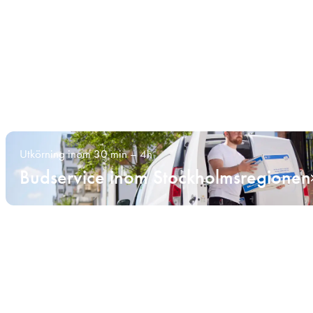
Utkörning inom 30 min – 4h
Budservice inom Stockholmsregionen