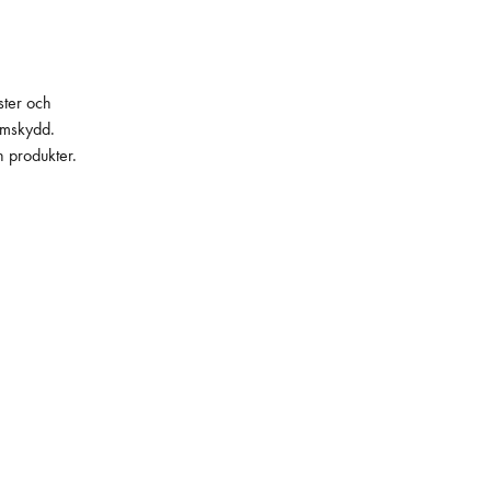
ster och
lämskydd.
h produkter.