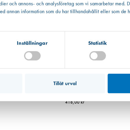
edier och annons- och analysföretag som vi samarbetar med. De
Västberga
Hitta hit
 annan information som du har tillhandahållit eller som de h
Finns i lager (7 st)
Kista
Hitta hit
Finns i lager (7 st)
Inställningar
Statistik
Mullsjö (lager)
Hitta hit
Finns i lager (79 st)
Tillåt urval
Art. nr 5977
Fönsterklinka 5058 förn.
418,00 kr