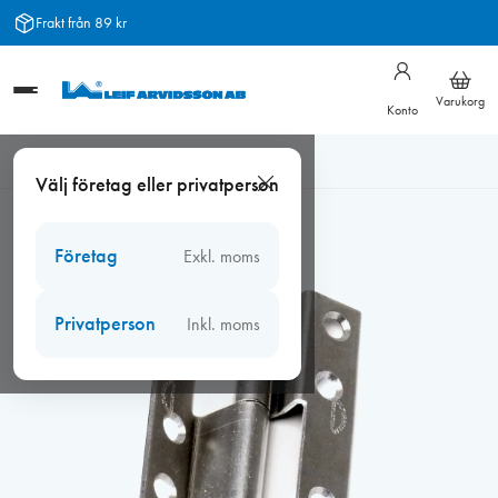
Hoppa
Frakt från 89 kr
till
innehåll
Varukorg
Konto
Hem
/
Beslag
/
Kulturbeslag
/
Kulturbeslag gångjärn
/
Gångjärn
Välj företag eller privatperson
5123 vinkel höger, obehandlat
Företag
Exkl. moms
Privatperson
Inkl. moms