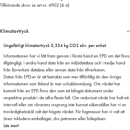
Tillhörande skruv se art nr. 4902 (6 st)
k
e
l
h
Klimatavtryck
ö
g
Ungefärligt klimatavtryck 0,334 kg CO2 ekv. per enhet
e
r
Informationen har vi fått fram genom i första hand en EPD om det finns
,
tillgängligt, i andra hand data från en miljödatabas och i tredje hand
o
från Boverkets databas eller annan data från tillverkaren.
b
Datan från EPD:er är att betrakta som mer tillförlitlig än den övriga
e
informationen som ibland är mer schablonmässig. Om värdet har
h
kommit från en EPD finns den som ett bifogat dokument under
a
respektive produkt i de allra flesta fall. Om redovisat värde har haft ett
n
intervall eller om råvarans ursprung inte kunnat säkerställas har vi av
d
trovärdighetsskäl valt det högsta värdet. För fogmassor har vi valt att
l
även inkludera emballaget, dvs patronen eller foliepåsen.
a
Läs mer