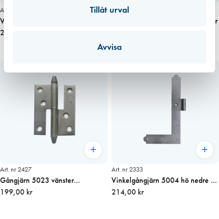
Tillåt urval
Art. nr 2332
Art. nr 2425
Vinkelgångjärn 5004 hö övre /
Gångjärn 5076 obehandlat Höger
vä nedre obehandlat
214,00 kr
172,00 kr
Avvisa
Art. nr 2427
Art. nr 2333
Gångjärn 5023 vänster
Vinkelgångjärn 5004 hö nedre /
obehandlat
199,00 kr
vä övre obehandlat
214,00 kr