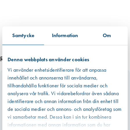
t
m
ä
n
g
Samtycke
Information
Om
d
Relaterade produkter
Denna webbplats använder cookies
Vi använder enhetsidentifierare för att anpassa
innehållet och annonserna till användarna,
tillhandahålla funktioner för sociala medier och
analysera vår trafik. Vi vidarebefordrar även sådana
identifierare och annan information från din enhet till
de sociala medier och annons- och analysföretag som
vi samarbetar med. Dessa kan i sin tur kombinera
informationen med annan information som du har