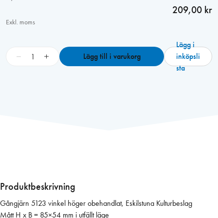
209,00 kr
Exkl. moms
Lägg i
G
−
+
Lägg till i varukorg
inköpsli
å
sta
n
g
j
ä
r
n
5
1
2
3
Produktbeskrivning
v
Gångjärn 5123 vinkel höger obehandlat, Eskilstuna Kulturbeslag
i
Mått H x B = 85×54 mm i utfällt läge
n