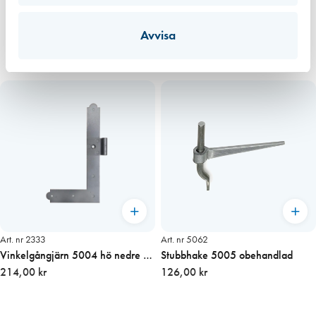
Avvisa
Art. nr 2333
Art. nr 5062
Vinkelgångjärn 5004 hö nedre /
Stubbhake 5005 obehandlad
vä övre obehandlat
214,00 kr
126,00 kr