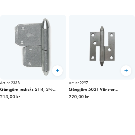
Art. nr 2338
Art. nr 2297
Gångjärn insticks 5114, 3½
Gångjärn 5021 Vänster
obehandlat höger
213,00 kr
obehandlat
220,00 kr