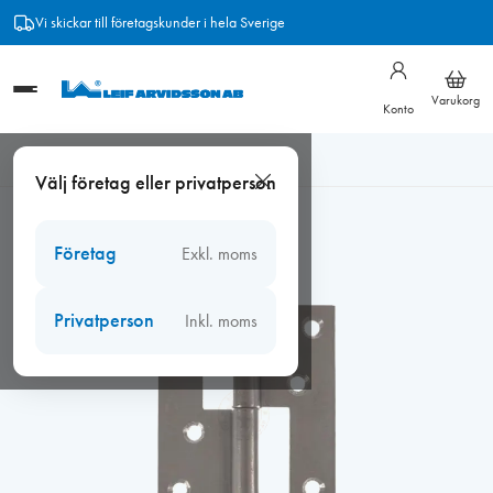
Hoppa
Vi skickar till företagskunder i hela Sverige
till
innehåll
Varukorg
Konto
Hem
/
Beslag
/
Kulturbeslag
/
Kulturbeslag gångjärn
/
Gångjärn
Välj företag eller privatperson
5020F höger obehandlat
Företag
Exkl. moms
Privatperson
Inkl. moms