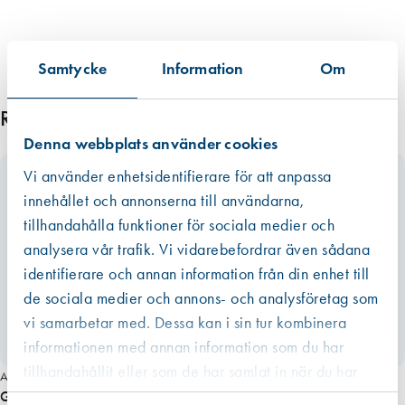
Samtycke
Information
Om
Relaterade produkter
Denna webbplats använder cookies
Vi använder enhetsidentifierare för att anpassa
innehållet och annonserna till användarna,
tillhandahålla funktioner för sociala medier och
analysera vår trafik. Vi vidarebefordrar även sådana
identifierare och annan information från din enhet till
de sociala medier och annons- och analysföretag som
vi samarbetar med. Dessa kan i sin tur kombinera
informationen med annan information som du har
tillhandahållit eller som de har samlat in när du har
Art. nr 2299
använt deras tjänster.
Gångjärn 5020 höger obehandlat