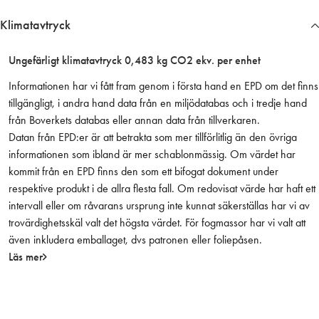
e
Klimatavtryck
r
o
Ungefärligt klimatavtryck 0,483 kg CO2 ekv. per enhet
b
e
Informationen har vi fått fram genom i första hand en EPD om det finns
h
tillgängligt, i andra hand data från en miljödatabas och i tredje hand
a
från Boverkets databas eller annan data från tillverkaren.
n
Datan från EPD:er är att betrakta som mer tillförlitlig än den övriga
d
informationen som ibland är mer schablonmässig. Om värdet har
l
kommit från en EPD finns den som ett bifogat dokument under
a
respektive produkt i de allra flesta fall. Om redovisat värde har haft ett
t
intervall eller om råvarans ursprung inte kunnat säkerställas har vi av
m
trovärdighetsskäl valt det högsta värdet. För fogmassor har vi valt att
ä
även inkludera emballaget, dvs patronen eller foliepåsen.
n
Läs mer
g
d