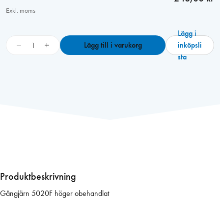
Exkl. moms
Lägg i
G
−
+
Lägg till i varukorg
inköpsli
å
sta
n
g
j
ä
r
n
5
0
2
0
Produktbeskrivning
F
Gångjärn 5020F höger obehandlat
h
ö
g