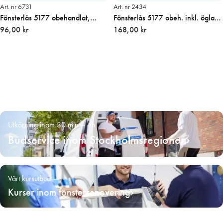
Art. nr 6731
Art. nr 2434
Fönsterlås 5177 obehandlat,
Fönsterlås 5177 obeh. inkl. ögla
endast ögla
96,00 kr
och hake
168,00 kr
Utkörning inom 30 min – 4h
Budservice inom Stockholmsregionen
Vårt kursutbud
Kurser inom fönsterrenovering