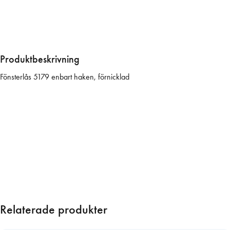
l
å
s
5
1
Produktbeskrivning
7
Fönsterlås 5179 enbart haken, förnicklad
9
E
n
d
a
s
t
h
a
k
e
Relaterade produkter
,
f