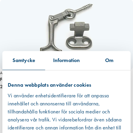
ö
r
n
i
c
k
l
a
Samtycke
Information
Om
t
m
Art. nr 6005
ä
Fönsterlås 5135 förnicklad inkl.hake
n
Denna webbplats använder cookies
268,00 kr
g
Vi använder enhetsidentifierare för att anpassa
d
innehållet och annonserna till användarna,
tillhandahålla funktioner för sociala medier och
analysera vår trafik. Vi vidarebefordrar även sådana
identifierare och annan information från din enhet till