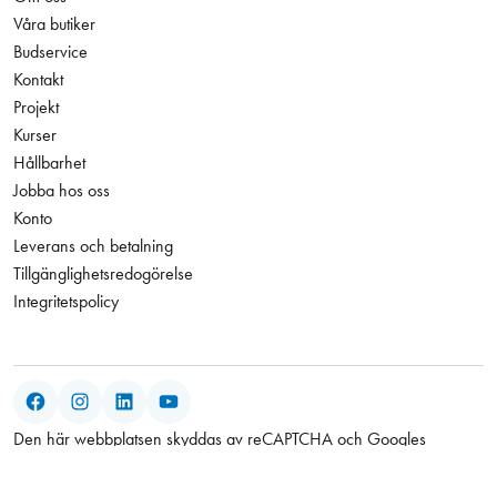
Våra butiker
Budservice
Kontakt
Projekt
Kurser
Hållbarhet
Jobba hos oss
Konto
Leverans och betalning
Tillgänglighetsredogörelse
Integritetspolicy
Facebook
Instagram
LinkedIn
YouTube
Den här webbplatsen skyddas av reCAPTCHA och Googles
integritetspolicy
och
användarvillkor
gäller.
78,00 kr
Antal
−
+