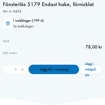
Fönsterlås 5179 Endast hake, förnicklat
Art. nr
4454
I webblager (199 st)
Se butikslager
Styck
78,00 kr
Exkl. moms
Lägg i
F
−
+
Lägg till i varukorg
inköpsli
ö
sta
n
s
t
e
r