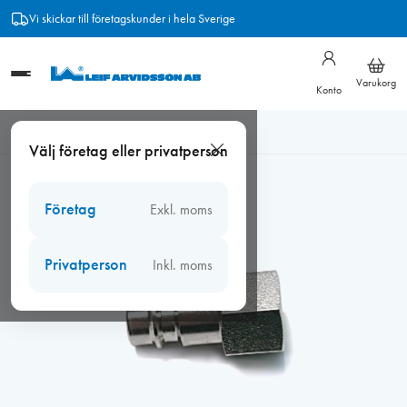
Hoppa
Vi skickar till företagskunder i hela Sverige
till
innehåll
Varukorg
Konto
Hem
/
Verktyg
/
Tryckluft
/
Tryckluftskoppling 1/4″ hane inv.
Välj företag eller privatperson
gänga
Företag
Exkl. moms
Privatperson
Inkl. moms