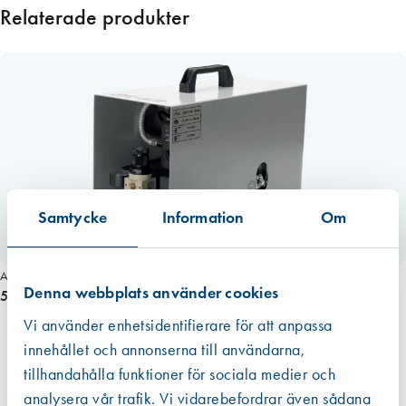
a
Relaterade produkter
n
e
i
n
v
.
g
ä
n
Samtycke
Information
Om
g
a
m
Art. nr 2882
ä
Denna webbplats använder cookies
5 930,00 kr
n
Vi använder enhetsidentifierare för att anpassa
g
innehållet och annonserna till användarna,
d
tillhandahålla funktioner för sociala medier och
analysera vår trafik. Vi vidarebefordrar även sådana