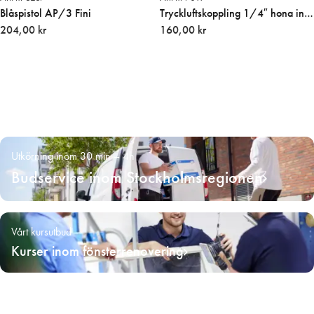
Blåspistol AP/3 Fini
Tryckluftskoppling 1/4″ hona inv.
204,00 kr
gänga
160,00 kr
Utkörning inom 30 min – 4h
Budservice inom Stockholmsregionen
Vårt kursutbud
Kurser inom fönsterrenovering