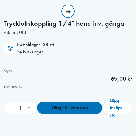
Tryckluftskoppling 1/4″ hane inv. gänga
Art. nr
7013
I webblager (38 st)
Se butikslager
Styck
69,00 kr
Exkl. moms
Lägg i
T
−
+
Lägg till i varukorg
inköpsli
r
sta
y
c
k