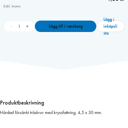
Exkl. moms
Lägg i
S
−
+
Lägg till i varukorg
inköpsli
k
sta
r
u
v
T
F
X
H
4
,
5
Produktbeskrivning
x
Härdad försänkt träskruv med kryssfattning, 4,5 x 30 mm.
3
0
m