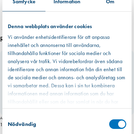
Samtycke
Information
Om
Denna webbplats använder cookies
Vi använder enhetsidentifierare för att anpassa
Relaterade produkter
innehållet och annonserna till användarna,
tillhandahålla funktioner för sociala medier och
analysera vår trafik. Vi vidarebefordrar även sådana
identifierare och annan information från din enhet till
de sociala medier och annons- och analysföretag som
vi samarbetar med. Dessa kan i sin tur kombinera
informationen med annan information som du har
tillhandahållit eller som de har samlat in när du har
använt deras tjänster.
Västberga
Samtyckesval
Hitta hit
Art. nr 5767
Finns i lager (2111 st)
Nödvändig
158,00 kr