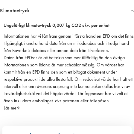
m
Klimatavtryck
,
E
Ungefärligt klimatavtryck 0,007 kg CO2 ekv. per enhet
l
f
Informationen har vi fått fram genom i första hand en EPD om det finns
ö
tillgängligt, i andra hand data från en miljödatabas och i tredje hand
r
från Boverkets databas eller annan data från tillverkaren.
z
Datan från EPD:er är att betrakta som mer tillförlitlig än den övriga
m
informationen som ibland är mer schablonmässig. Om värdet har
ä
kommit från en EPD finns den som ett bifogat dokument under
n
respektive produkt i de allra flesta fall. Om redovisat värde har haft ett
g
intervall eller om råvarans ursprung inte kunnat säkerställas har vi av
d
trovärdighetsskäl valt det högsta värdet. För fogmassor har vi valt att
även inkludera emballaget, dvs patronen eller foliepåsen.
Läs mer