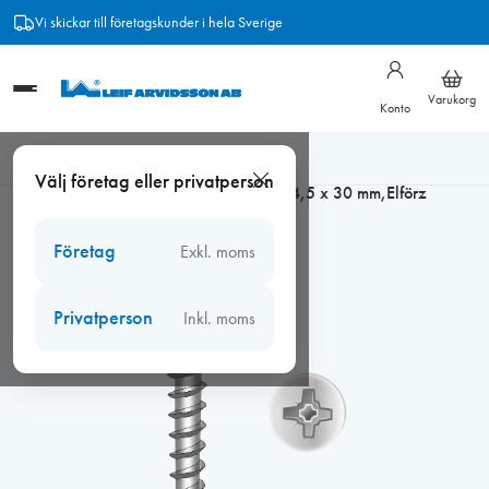
Hoppa
Vi skickar till företagskunder i hela Sverige
till
innehåll
Varukorg
Konto
Hem
/
Beslag
/
Träskruv och bleckskruv
/
Cutters förzinkad
/
Välj företag eller privatperson
Cutters förzinkad försänkt
/
Skruv TFXH 4,5 x 30 mm,Elförz
Företag
Exkl. moms
Privatperson
Inkl. moms