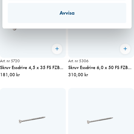
Avvisa
Art. nr 5720
Art. nr 5306
Skruv Essdrive 4,5 x 35 FS FZB
Skruv Essdrive 6,0 x 50 FS FZB
200st/fp (TX20)
181,00 kr
200st/fp (TX25)
310,00 kr