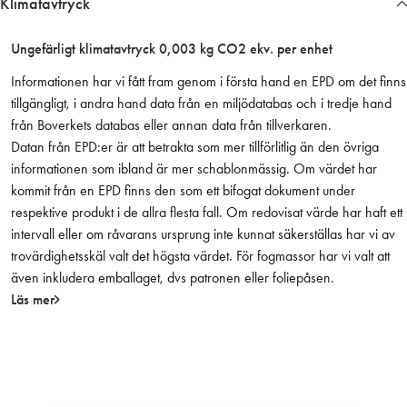
Klimatavtryck
E
l
Ungefärligt klimatavtryck 0,003 kg CO2 ekv. per enhet
f
ö
Informationen har vi fått fram genom i första hand en EPD om det finns
r
tillgängligt, i andra hand data från en miljödatabas och i tredje hand
z
från Boverkets databas eller annan data från tillverkaren.
i
Datan från EPD:er är att betrakta som mer tillförlitlig än den övriga
n
informationen som ibland är mer schablonmässig. Om värdet har
k
kommit från en EPD finns den som ett bifogat dokument under
a
respektive produkt i de allra flesta fall. Om redovisat värde har haft ett
d
intervall eller om råvarans ursprung inte kunnat säkerställas har vi av
m
trovärdighetsskäl valt det högsta värdet. För fogmassor har vi valt att
ä
även inkludera emballaget, dvs patronen eller foliepåsen.
n
Läs mer
g
d