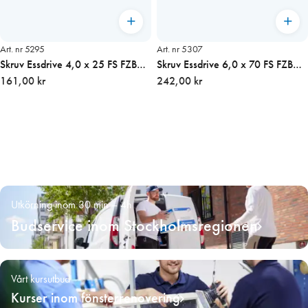
Art. nr 5295
Art. nr 5307
Skruv Essdrive 4,0 x 25 FS FZB
Skruv Essdrive 6,0 x 70 FS FZB
200st/fp (TX20)
161,00 kr
100st/fp (TX25)
242,00 kr
Utkörning inom 30 min – 4h
Budservice inom Stockholmsregionen
Vårt kursutbud
Kurser inom fönsterrenovering