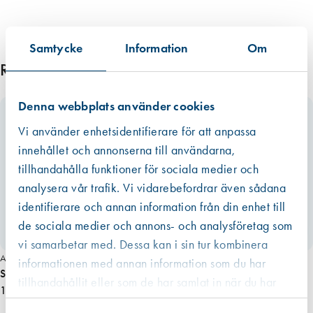
Samtycke
Information
Om
Relaterade produkter
Denna webbplats använder cookies
Vi använder enhetsidentifierare för att anpassa
innehållet och annonserna till användarna,
tillhandahålla funktioner för sociala medier och
analysera vår trafik. Vi vidarebefordrar även sådana
identifierare och annan information från din enhet till
de sociala medier och annons- och analysföretag som
vi samarbetar med. Dessa kan i sin tur kombinera
Art. nr 5297
informationen med annan information som du har
Skruv Essdrive 4,0 x 40 FS FZB 200st/fp (TX20)
tillhandahållit eller som de har samlat in när du har
181,00 kr
använt deras tjänster.
Västberga