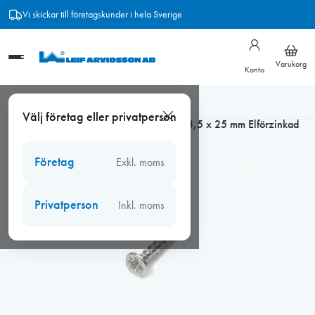
Hoppa
Vi skickar till företagskunder i hela Sverige
till
innehåll
Varukorg
Konto
Hem
/
Beslag
/
Träskruv och bleckskruv
/
Cutters förzinkad
/
Välj företag eller privatperson
Cutters förzinkad försänkt
/
Skruv TFXH 3,5 x 25 mm Elförzinkad
Företag
Exkl. moms
Privatperson
Inkl. moms