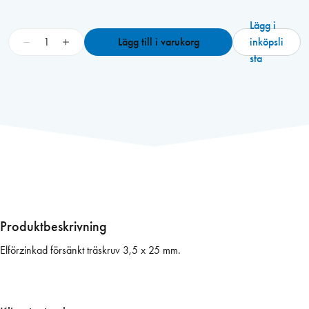
Lägg i
S
−
+
Lägg till i varukorg
inköpsli
k
sta
r
u
v
T
F
X
H
3
,
5
Produktbeskrivning
x
Elförzinkad försänkt träskruv 3,5 x 25 mm.
2
5
m
m